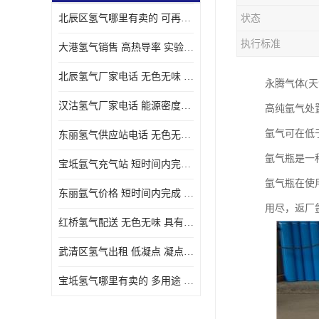
北辰区氢气哪里有卖的 可再生 实验室应用
状态
执行标准
大港氢气销售 高热导率 实验室应用
北辰氢气厂家电话 无色无味 凝点为-259
永腾气体(
汉沽氢气厂家电话 能源密度高 储存和传输便利
高纯氩气处
氩气可在低
东丽氢气供应站电话 无色无味 储存和传输便利
氩气瓶是一
宝坻氩气充气站 短时间内完成 人员经过培训
氩气瓶在使
东丽氩气价格 短时间内完成 物流管理优良
用尽，返厂
红桥氢气配送 无色无味 具有较低的密度
武清区氢气出租 低凝点 凝点为-259
宝坻氢气哪里有卖的 多用途 可以在空气中上升