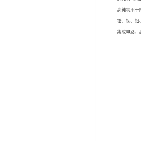
高纯氩用于
锆、钛、钽
集成电路，