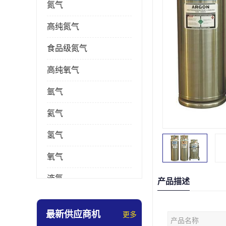
氮气
高纯氮气
食品级氮气
高纯氧气
氩气
氦气
氢气
氧气
液氮
产品描述
乙炔
最新供应商机
更多
产品名称