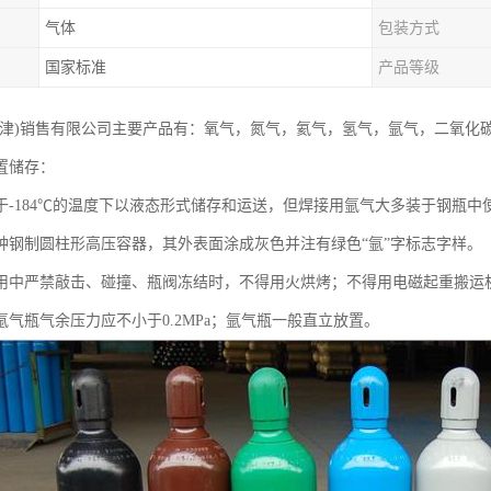
气体
包装方式
国家标准
产品等级
天津)销售有限公司主要产品有：氧气，氮气，氦气，氢气，氩气，二氧化
置储存：
于-184℃的温度下以液态形式储存和运送，但焊接用氩气大多装于钢瓶中
种钢制圆柱形高压容器，其外表面涂成灰色并注有绿色“氩”字标志字样。
用中严禁敲击、碰撞、瓶阀冻结时，不得用火烘烤；不得用电磁起重搬运
氩气瓶气余压力应不小于0.2MPa；氩气瓶一般直立放置。