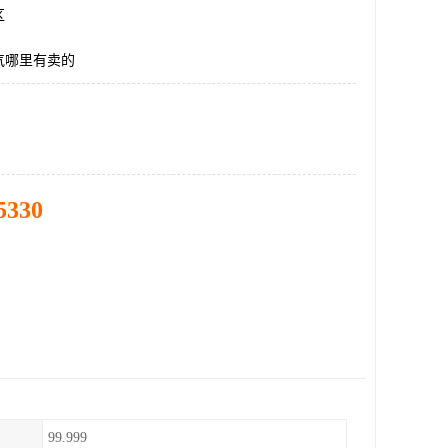
区
气哪里有卖的
5330
99.999