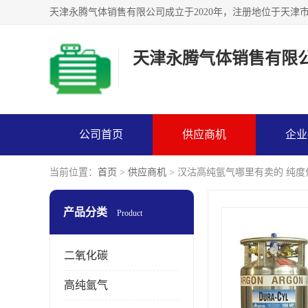
天津永腾气体销售有限
公司首页
供应商机
企业
当前位置：
首页
>
供应商机
> 汉沽高纯氩气哪里有卖的 纯度
产品分类
Product
二氧化碳
高纯氩气