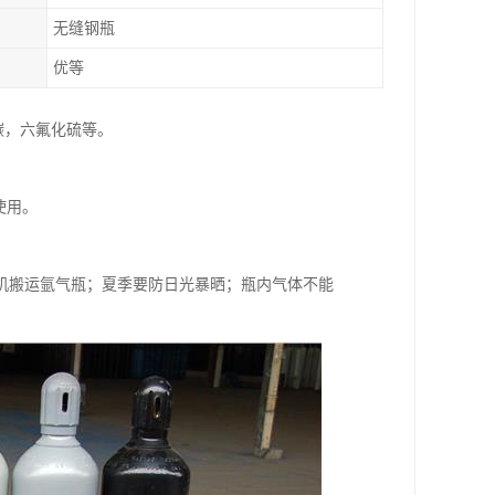
无缝钢瓶
优等
碳，六氟化硫等。
使用。
机搬运氩气瓶；夏季要防日光暴晒；瓶内气体不能