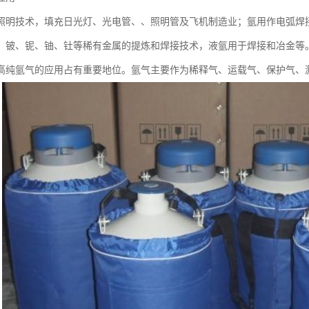
照明技术，填充日光灯、光电管、、照明管及飞机制造业；氩用作电弧焊
、铍、铌、铀、钍等稀有金属的提炼和焊接技术，液氩用于焊接和冶金等
高纯氩气的应用占有重要地位。氩气主要作为稀释气、运载气、保护气、