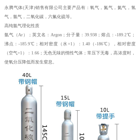
永腾气体(天津)销售有限公司主要产品有：氧气，氮气，氦气，氢
气，氩气，二氧化碳，六氟化硫等。
高纯氩气理化性质
氩气（Ar）；英文名：Argon；分子量：39.938；熔点：-189.2℃；
沸点：-185.9℃；相对密度（水=1）：1.40（-186℃），相对密度
（空气=1）：1.66；无色无味的惰性气体；常压下无毒，高浓度时，
使氧分压降低而发生窒息。