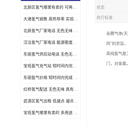
北辰区氢气哪里有卖的 可再生 实验室应用
状态
执行标准
大港氢气销售 高热导率 实验室应用
北辰氢气厂家电话 无色无味 凝点为-259
永腾气体(天
汉沽氢气厂家电话 能源密度高 储存和传输便利
同”的宗旨
高纯氩气是
东丽氢气供应站电话 无色无味 储存和传输便利
门，对金属
宝坻氩气充气站 短时间内完成 人员经过培训
东丽氩气价格 短时间内完成 物流管理优良
红桥氢气配送 无色无味 具有较低的密度
武清区氢气出租 低凝点 凝点为-259
宝坻氢气哪里有卖的 多用途 可以在空气中上升