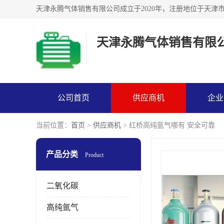
天津永腾气体销售有限
公司首页
供应商机
企业
当前位置：
首页
>
供应商机
> 红桥高纯氩气哪有 安全可靠
产品分类
Product
二氧化碳
高纯氩气