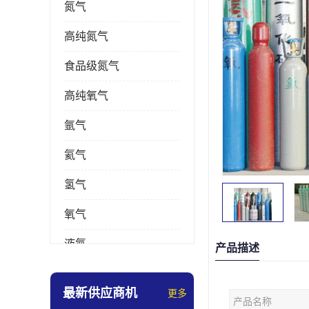
氮气
高纯氮气
食品级氮气
高纯氧气
氩气
氦气
氢气
氧气
液氮
产品描述
乙炔
最新供应商机
更多
产品名称