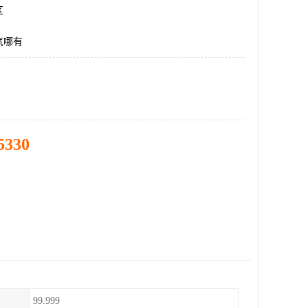
区
气哪有
5330
99.999