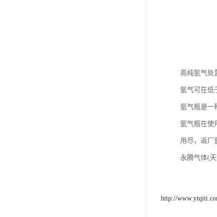
高纯氩气处
氩气可在低
氩气瓶是一
氩气瓶在使
用尽，返厂
永腾气体(
http://www.ytqiti.c