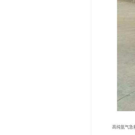
高纯氩气急