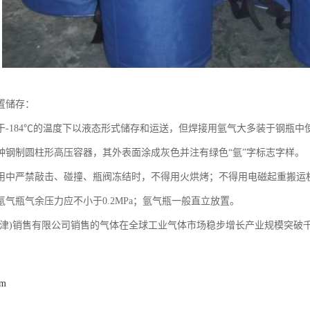
置储存：
于-184℃的温度下以液态形式储存和运送，但焊接用氩气大多装于钢瓶中
种钢制圆柱形高压容器，其外表面涂成灰色并注有绿色“氩”字标志字样。
用中严禁敲击、碰撞、瓶阀冻结时，不得用火烘烤；不得用电磁起重搬运
氩气瓶气余压力应不小于0.2MPa；氩气瓶一般直立放置。
天津)销售有限公司销售的气体在全球工业气体市场稳步增长产业规模突破千
om