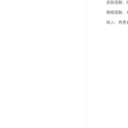
皮肤接触：
眼睛接触：
吸入：将患