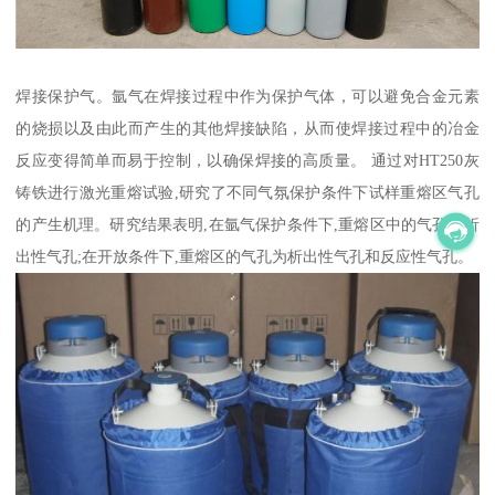
焊接保护气。氩气在焊接过程中作为保护气体，可以避免合金元素
的烧损以及由此而产生的其他焊接缺陷，从而使焊接过程中的冶金
反应变得简单而易于控制，以确保焊接的高质量。 通过对HT250灰
铸铁进行激光重熔试验,研究了不同气氛保护条件下试样重熔区气孔
的产生机理。研究结果表明,在氩气保护条件下,重熔区中的气孔为析
出性气孔;在开放条件下,重熔区的气孔为析出性气孔和反应性气孔。