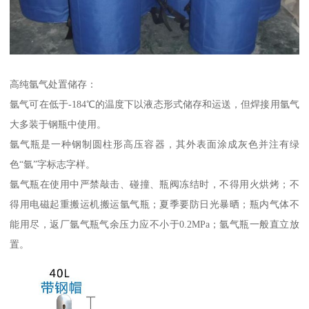
高纯氩气处置储存：
氩气可在低于-184℃的温度下以液态形式储存和运送，但焊接用氩气
大多装于钢瓶中使用。
氩气瓶是一种钢制圆柱形高压容器，其外表面涂成灰色并注有绿
色“氩”字标志字样。
氩气瓶在使用中严禁敲击、碰撞、瓶阀冻结时，不得用火烘烤；不
得用电磁起重搬运机搬运氩气瓶；夏季要防日光暴晒；瓶内气体不
能用尽，返厂氩气瓶气余压力应不小于0.2MPa；氩气瓶一般直立放
置。