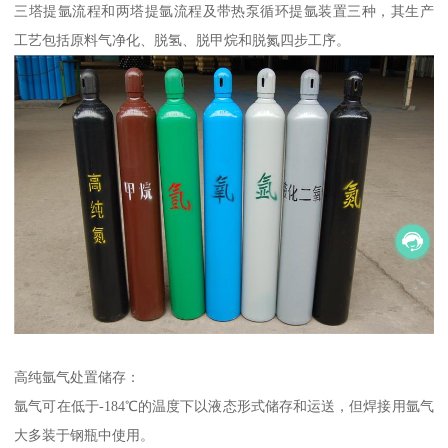
三塔提氩流程和两塔提氩流程及带热泵循环提氩装置三种，其生产
工艺包括原料气净化、脱氢、脱甲烷和脱氮四步工序。
高纯氩气处置储存：
氩气可在低于-184℃的温度下以液态形式储存和运送，但焊接用氩气
大多装于钢瓶中使用。