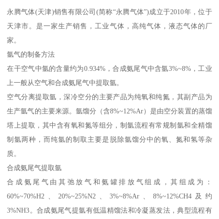
永腾气体(天津)销售有限公司(简称“永腾气体”)成立于2010年，位于
天津市。是一家生产销售，工业气体，高纯气体，液态气体的厂
家。
氩气的制备方法
在干空气中氩的含量约为0.934%，合成氨尾气中含氩3%~8%，工业
上一般从空气和合成氨尾气中提取氩。
空气分离提取氩，深冷空分的主要产品为纯氧和纯氮，其副产品为
生产氩气的主要来源。氩馏分（含8%~12%Ar）是由空分装置的蒸馏
塔上提取，其中含有氧和氮等组分，制氩流程有常规制氩和全精馏
制氩两种，而纯氩的制取主要是脱除氩馏分中的氧、氮和氢等杂
质。
合成氨尾气提取氩
合成氨尾气由其弛放气和氨罐排放气组成，其组成为：
60%~70%H2、20%~25%N2、3%~8%Ar、8%~12%CH4及约
3%NH3。合成氨尾气提氩有低温精馏法和冷凝蒸发法，典型流程有