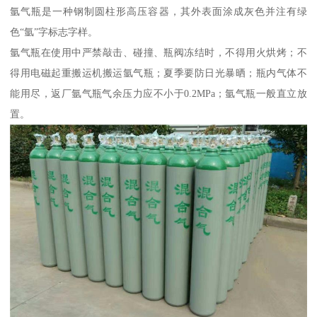
氩气瓶是一种钢制圆柱形高压容器，其外表面涂成灰色并注有绿
色“氩”字标志字样。
氩气瓶在使用中严禁敲击、碰撞、瓶阀冻结时，不得用火烘烤；不
得用电磁起重搬运机搬运氩气瓶；夏季要防日光暴晒；瓶内气体不
能用尽，返厂氩气瓶气余压力应不小于0.2MPa；氩气瓶一般直立放
置。