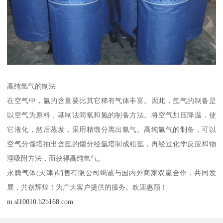
高纯氩气的制法
在空气中，氩的含量要比其它稀有气体丰富。因此，氩气的制备是
以空气为原料，基制法同氧和氮的制备方法。将空气加压降温，使
它液化，然后蒸发，采用精馏分离出氩气。高纯氩气的制备，可以
空气分馏塔抽出含氩的馏分经氩塔制成粗氩，再经过化学反应和物
理吸附方法，而获得高纯氩气。
永腾气体(天津)销售有限公司竭诚与国内外商家双赢合作，共同发
展，共创辉煌！为广大客户提供的服务。欢迎惠顾！
m.sl10010.b2b168.com