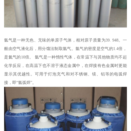
氩气是一种无色、无味的单原子气体，相对原子质量为39. 948。一
般由空气液化后，用分馏法制取氩气。氩气的密度是空气的1.4倍，
是氦气的10倍。 氩气是一种惰性气体，在常温下与其他物质均不起
化学反应，在高温下也不溶于液态金属中，在焊接有色金属时更能
显示其优越性。可用于灯泡充气和对不锈钢、镁、铝等的电弧焊
接，即“氩弧焊”。