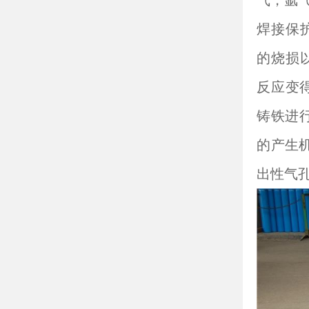
气，氩
焊接保
的烧损
反应变得
铸铁进
的产生
出性气