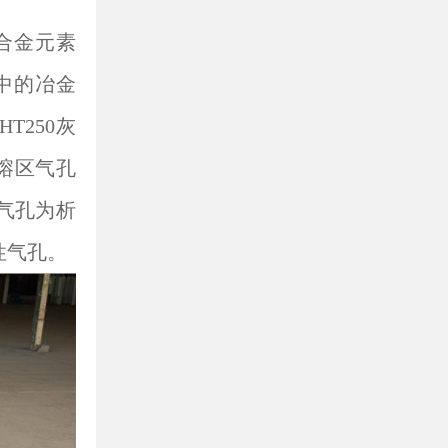
合金元素
中的冶金
T250灰
熔区气孔
气孔为析
性气孔。