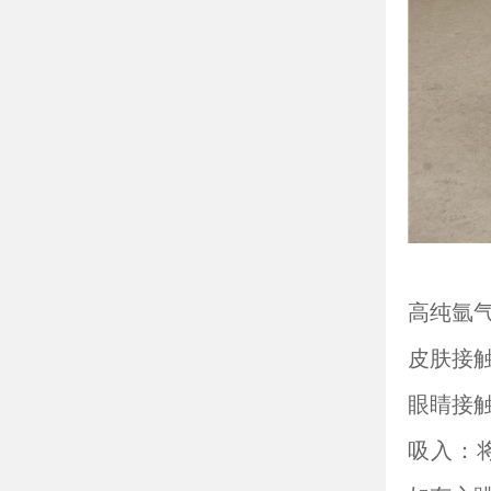
高纯氩
皮肤接
眼睛接
吸入：