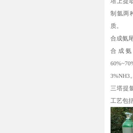
塔上提
制氩两
质。
合成氨
合成氨
60%~
3%N
三塔提
工艺包