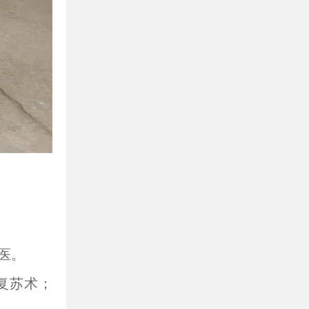
医。
复苏术；