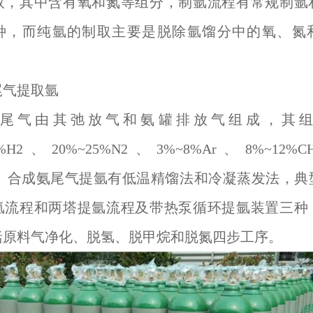
取，其中含有氧和氮等组分，制氩流程有常规制氩
种，而纯氩的制取主要是脱除氩馏分中的氧、氮
尾气提取氩
尾气由其弛放气和氨罐排放气组成，其
70%H2、20%~25%N2、3%~8%Ar、8%~12%
H3。合成氨尾气提氩有低温精馏法和冷凝蒸发法，典
氩流程和两塔提氩流程及带热泵循环提氩装置三种
括原料气净化、脱氢、脱甲烷和脱氮四步工序。