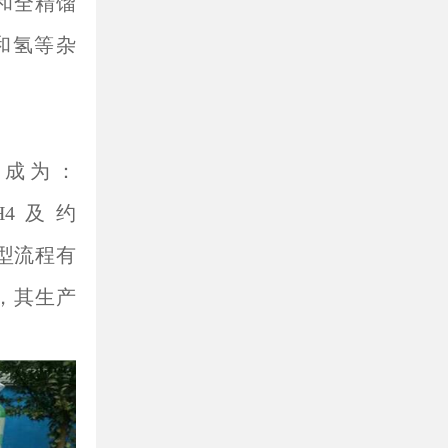
和全精馏
和氢等杂
组成为：
CH4及约
型流程有
，其生产