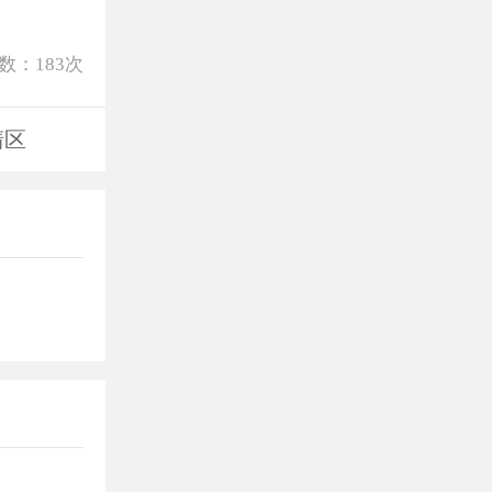
数：
183
次
清区