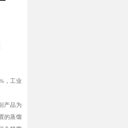
8%，工业
副产品为
装置的蒸馏