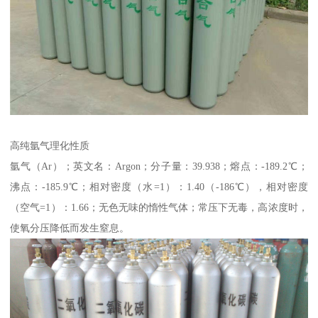
高纯氩气理化性质
氩气（Ar）；英文名：Argon；分子量：39.938；熔点：-189.2℃；
沸点：-185.9℃；相对密度（水=1）：1.40（-186℃），相对密度
（空气=1）：1.66；无色无味的惰性气体；常压下无毒，高浓度时，
使氧分压降低而发生窒息。