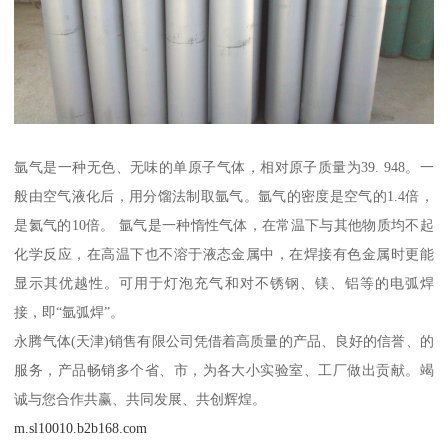
氩气是一种无色、无味的单原子气体，相对原子质量为39. 948。一
般由空气液化后，用分馏法制取氩气。氩气的密度是空气的1.4倍，
是氦气的10倍。 氩气是一种惰性气体，在常温下与其他物质均不起
化学反应，在高温下也不溶于液态金属中，在焊接有色金属时更能
显示其优越性。可用于灯泡充气和对不锈钢、镁、铝等的电弧焊
接，即“氩弧焊”。
永腾气体(天津)销售有限公司凭借着高质量的产品、良好的信誉、的
服务，产品畅销多个省、市，为各大小实验室、工厂做出贡献。竭
诚与您合作共赢、共同发展、共创辉煌。
m.sl10010.b2b168.com