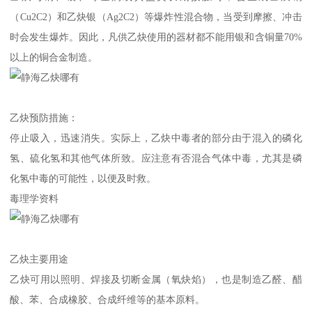
（Cu2C2）和乙炔银（Ag2C2）等爆炸性混合物，当受到摩擦、冲击
时会发生爆炸。因此，凡供乙炔使用的器材都不能用银和含铜量70%
以上的铜合金制造。
乙炔预防措施：
停止吸入，迅速消失。实际上，乙炔中毒者的部分由于混入的磷化
氢、硫化氢和其他气体所致。应注意有否混合气体中毒，尤其是磷
化氢中毒的可能性，以便及时救。
毒理学资料
乙炔主要用途
乙炔可用以照明、焊接及切断金属（氧炔焰），也是制造乙醛、醋
酸、苯、合成橡胶、合成纤维等的基本原料。