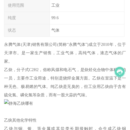
使用范围
工业
纯度
99.6
状态
气体
永腾气体(天津)销售有限公司(简称“永腾气体”)成立于2010年，位于
天津市。是一家生产销售，工业气体，高纯气体，液态气体的厂
家。
乙炔，分子式C2H2，俗称风煤和电石气，是炔烃化合物中体积小的
一员，主要作工业用途，特别是烧焊金属方面。乙炔在室温下是一
种无色、极易燃的气体。纯乙炔是无臭的，但工业用乙炔由于含有
硫化氢、磷化氢等杂质，而有一股大蒜的气味。
乙炔其他化学特性
乙炔与铜、银、等金属或其盐类长期接触时，会生成乙炔铜