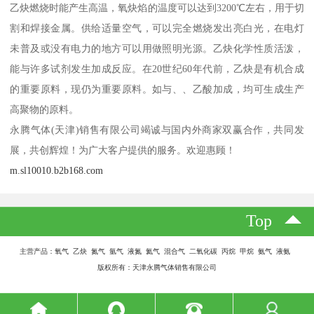
乙炔燃烧时能产生高温，氧炔焰的温度可以达到3200℃左右，用于切
割和焊接金属。供给适量空气，可以完全燃烧发出亮白光，在电灯
未普及或没有电力的地方可以用做照明光源。乙炔化学性质活泼，
能与许多试剂发生加成反应。在20世纪60年代前，乙炔是有机合成
的重要原料，现仍为重要原料。如与、、乙酸加成，均可生成生产
高聚物的原料。
永腾气体(天津)销售有限公司竭诚与国内外商家双赢合作，共同发
展，共创辉煌！为广大客户提供的服务。欢迎惠顾！
m.sl10010.b2b168.com
Top
主营产品：氧气 乙炔 氮气 氩气 液氮 氦气 混合气 二氧化碳 丙烷 甲烷 氨气 液氨
版权所有：天津永腾气体销售有限公司