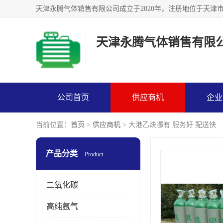
天津永腾气体销售有限
公司首页
供应商机
企业
当前位置：
首页
>
供应商机
> 大港乙炔哪有 服务好 配送快
产品分类
Product
二氧化碳
高纯氩气