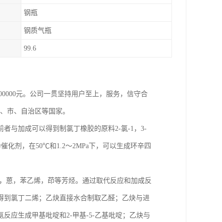
钢瓶
钢质气瓶
99.6
800000元。公司一贯坚持用户至上，服务，信守合
省、市、自治区等国家。
与加成可以得到制氯丁橡胶的原料2-氯-1，3-
催化剂，在50℃和1.2～2MPa下，可以生成环辛四
萘，蒽，苯乙烯，茚等芳烃。通过取代反应和加成反
得到氯丁二烯；乙炔直接水合制取乙醛；乙炔与进
应生成甲基吡啶和2-甲基-5-乙基吡啶；乙炔与