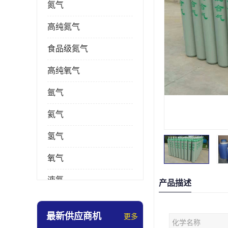
氮气
高纯氮气
食品级氮气
高纯氧气
氩气
氦气
氢气
氧气
液氮
产品描述
乙炔
最新供应商机
更多
化学名称