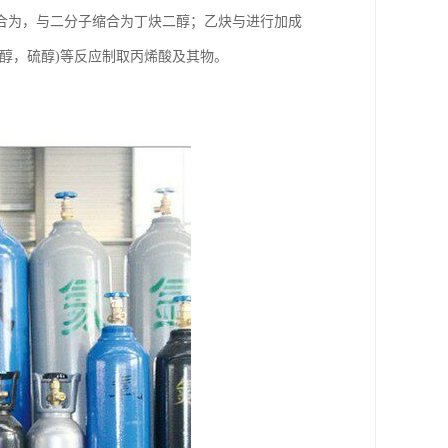
合为，与二分子缩合为丁炔二醇；乙炔与进行加成
醇，硫醇)等反应制取丙烯酸及其物。