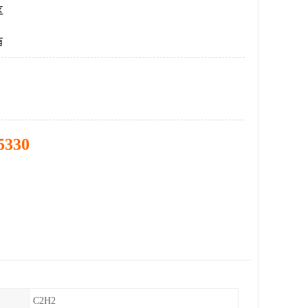
区
有
5330
C2H2