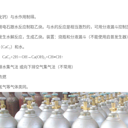
化钙）与水作用制得。
用电石跟水反应制取乙炔。与水的反应是相当激烈的，可用分液漏斗控制
发生水解反应，生成乙炔。装置：烧瓶和分液漏斗（不能使用启普发生器
CaC₂）和水。
aC₂+2H－OH→Ca(OH)₂+CH≡CH↑
排水集气法 或向下排空气集气法（不常用）
点燃
氢气等气体类同。