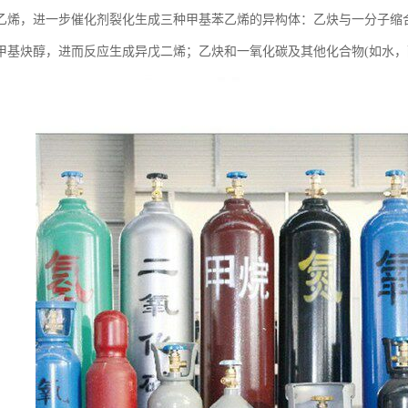
乙烯，进一步催化剂裂化生成三种甲基苯乙烯的异构体：乙炔与一分子缩
甲基炔醇，进而反应生成异戊二烯；乙炔和一氧化碳及其他化合物(如水，