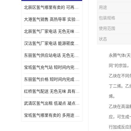
北辰区氢气哪里有卖的 可再生 实验室应用
用途
包装规格
大港氢气销售 高热导率 实验室应用
使用范围
北辰氢气厂家电话 无色无味 凝点为-259
状态
汉沽氢气厂家电话 能源密度高 储存和传输便利
东丽氢气供应站电话 无色无味 储存和传输便利
永腾气体(天
同”的宗旨
宝坻氩气充气站 短时间内完成 人员经过培训
乙炔在不同
东丽氩气价格 短时间内完成 物流管理优良
丁二烯。乙炔
红桥氢气配送 无色无味 具有较低的密度
烯。
武清区氢气出租 低凝点 凝点为-259
乙炔在高温
宝坻氢气哪里有卖的 多用途 可以在空气中上升
应，可生成
行加成反应