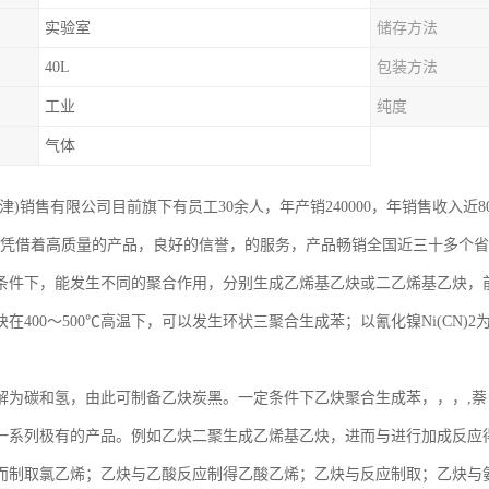
实验室
储存方法
40L
包装方法
工业
纯度
气体
津)销售有限公司目前旗下有员工30余人，年产销240000，年销售收入近
，凭借着高质量的产品，良好的信誉，的服务，产品畅销全国近三十多个
条件下，能发生不同的聚合作用，分别生成乙烯基乙炔或二乙烯基乙炔，前者
在400～500℃高温下，可以发生环状三聚合生成苯；以氰化镍Ni(CN)2为
解为碳和氢，由此可制备乙炔炭黑。一定条件下乙炔聚合生成苯，，，,
一系列极有的产品。例如乙炔二聚生成乙烯基乙炔，进而与进行加成反应
而制取氯乙烯；乙炔与乙酸反应制得乙酸乙烯；乙炔与反应制取；乙炔与氨反