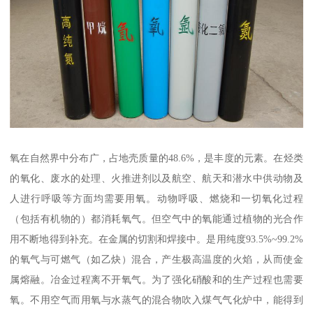
氧在自然界中分布广，占地壳质量的48.6%，是丰度的元素。在烃类
的氧化、废水的处理、火推进剂以及航空、航天和潜水中供动物及
人进行呼吸等方面均需要用氧。动物呼吸、燃烧和一切氧化过程
（包括有机物的）都消耗氧气。但空气中的氧能通过植物的光合作
用不断地得到补充。在金属的切割和焊接中。是用纯度93.5%~99.2%
的氧气与可燃气（如乙炔）混合，产生极高温度的火焰，从而使金
属熔融。冶金过程离不开氧气。为了强化硝酸和的生产过程也需要
氧。不用空气而用氧与水蒸气的混合物吹入煤气气化炉中，能得到