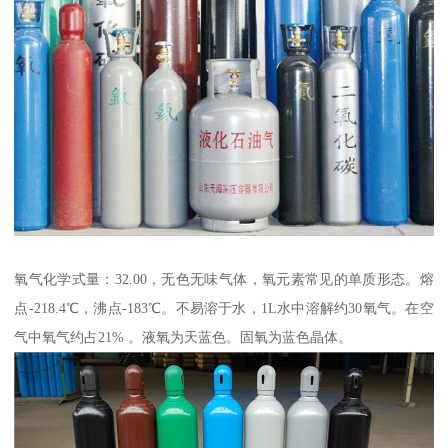
氧气化学式量：32.00，无色无味气体，氧元素常见的单质形态。熔
点-218.4℃，沸点-183℃。不易溶于水，1L水中溶解约30氧气。在空
气中氧气约占21% 。液氧为天蓝色。固氧为蓝色晶体。