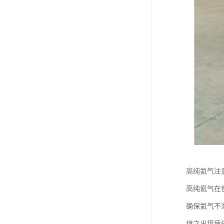
高纯氦气注
高纯氦气在使
确保氦气不
继之出现疲