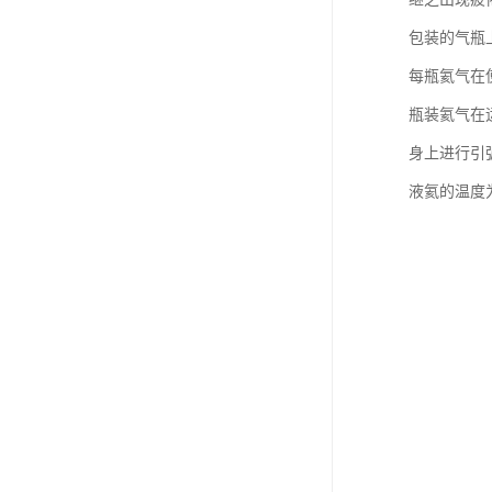
包装的气瓶
每瓶氦气在使
瓶装氦气在
身上进行引
液氦的温度为