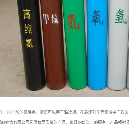
气－268.9℃的低沸点，液氦可以用于温冷却。在悬浮列车等领域中广受
天津)销售有限公司凭借着高质量的产品、良好的信誉、的服务，产品畅销