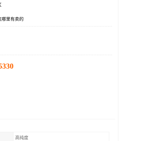
区
气哪里有卖的
5330
高纯度