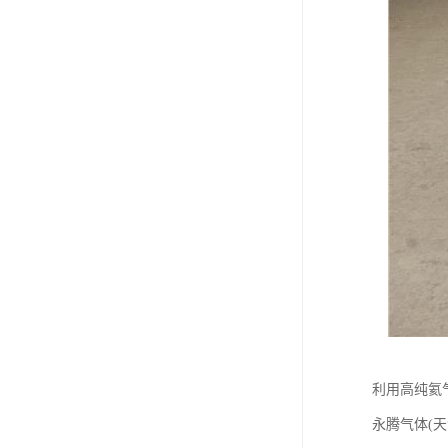
利用高纯氦
永腾气体(