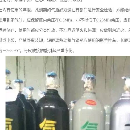
上均有使用的年限，凡到期的气瓶必须送往有部门进行安全检验，方能继
用到尾气时，应保留瓶内余压在0.5MPa，小不得低于0.25MPa余压
运输储存、使用时都应分类堆放，不准靠近明火和热源，应做到勿近火、
弧或电弧，严禁野蛮装卸，短距离移动氦气钢瓶应使用钢瓶手推车，长距
－268.9℃，与皮肤接触能引起严重冻伤。