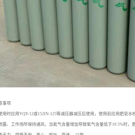
意事项
用时应用YQY-12或152IN-125等减压器减压后使用，使用前应用肥
泄露、工作场所保持通风，当氦气含量增加导致氧气含量低于19.5%时
倦无力、烦躁不安、恶心、呕吐、昏迷、,以致。