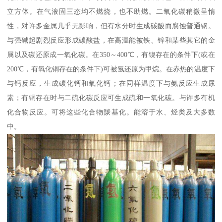
立方体。在气液固三态均不燃烧，也不助燃。二氧化碳稍微呈惰
性，对许多金属几乎无影响，但有水分时生成碳酸而腐蚀普通钢。
与强碱起剧烈反应形成碳酸盐，在高温能被铁、锌和某些其它的金
属以及碳还原成一氧化碳。在350～400℃，有镍存在的条件下(或在
200℃，有氧化铜存在的条件下)可被氢还原为甲烷。在赤热的温度下
与钙反应，生成碳化钙和氧化钙；在同样温度下与氨反应生成尿
素；有铜存在时与二硫化碳反应可生成硫和一氧化碳。与许多有机
化合物反应。可将这些化合物羰基化。能溶于水、烃类及大多数
中。