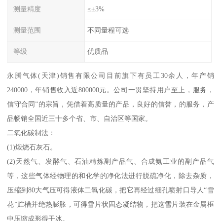
测量精度
≤±3%
测量范围
不同量程可选
等级
优质品
永腾气体(天津)销售有限公司目前旗下有员工30余人，年产销
240000，年销售收入近800000元。公司一贯坚持用户至上，服务，
信守合同”的宗旨，凭借着高质量的产品，良好的信誉，的服务，产
品畅销全国近三十多个省、市、自治区等国家。
二氧化碳制法：
(1)煅烧石灰石。
(2)天然气、发酵气、石油精炼副产品气、合成氨工业的副产品气
等，这些气体经物理的和化学的净化法进行脱硫净化，除去杂质，
压缩到80大气压可得液体二氧化碳，把它再经过细孔喷射口导人“雪
花”贮槽并绝热膨胀，可得雪片状固态凝结物，把这雪片装在金属框
中压缩成形得干冰。