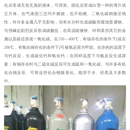
化后变成无色无臭的液体，可挥发。固化后变成白雪一样的薄片或
立方体。在气液固三态均不燃烧，也不助燃。二氧化碳稍微呈惰
性，对许多金属几乎无影响，但有水分时生成碳酸而腐蚀普通钢。
与强碱起剧烈反应形成碳酸盐，在高温能被铁、锌和某些其它的金
属以及碳还原成一氧化碳。在350～400℃，有镍存在的条件下(或在
200℃，有氧化铜存在的条件下)可被氢还原为甲烷。在赤热的温度下
与钙反应，生成碳化钙和氧化钙；在同样温度下与氨反应生成尿
素；有铜存在时与二硫化碳反应可生成硫和一氧化碳。与许多有机
化合物反应。可将这些化合物羰基化。能溶于水、烃类及大多数
中。