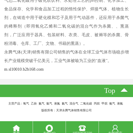
气态二氧化碳用于碳化软饮料、水处理工艺的pH控制、化学加工、
食品保存、化学和食品加工过程的惰性保护、焊接气体、植物生长
剂，在铸造中用于硬化模和芯子及用于气动器件，还应用于杀菌气
的稀释剂（即用氧化乙烯和二氧化碳的混台气作为杀菌、、熏蒸
剂，广泛应用于器具、包装材料、衣类、毛皮、被褥等的杀菌、骨
粉消毒、仓库、工厂、文物、书籍的熏蒸）。
永腾气体(天津)销售有限公司销售的气体在全球工业气体市场稳步增
长产业规模突破千亿美元，工业气体被喻为工业的“血液”。
m.sl10010.b2b168.com
Top
主营产品：氧气 乙炔 氮气 氩气 液氮 氦气 混合气 二氧化碳 丙烷 甲烷 氨气 液氨
版权所有：天津永腾气体销售有限公司