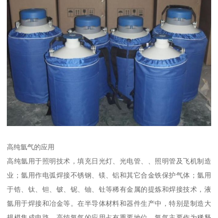
高纯氩气的应用
高纯氩用于照明技术，填充日光灯、光电管、、照明管及飞机制造
业；氩用作电弧焊接不锈钢、镁、铝和其它合金铁保护气体；氩用
于锆、钛、钽、铍、铌、铀、钍等稀有金属的提炼和焊接技术，液
氩用于焊接和冶金等。在半导体材料和器件生产中，特别是制造大
规模集成电路，高纯氩气的应用占有重要地位。氩气主要作为稀释