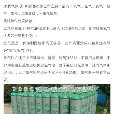
永腾气体(天津)销售有限公司主要产品有：氧气，氮气，氦气，氢
气，氩气，二氧化碳，六氟化硫等。
高纯氩气处置储存：
氩气可在低于-184℃的温度下以液态形式储存和运送，但焊接用氩气
大多装于钢瓶中使用。
氩气瓶是一种钢制圆柱形高压容器，其外表面涂成灰色并注有绿
色“氩”字标志字样。
氩气瓶在使用中严禁敲击、碰撞、瓶阀冻结时，不得用火烘烤；不
得用电磁起重搬运机搬运氩气瓶；夏季要防日光暴晒；瓶内气体不
能用尽，返厂氩气瓶气余压力应不小于0.2MPa；氩气瓶一般直立放
置。