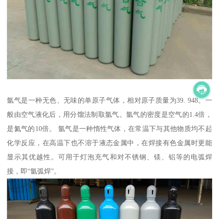
氩气是一种无色、无味的单原子气体，相对原子质量为39. 948。一
般由空气液化后，用分馏法制取氩气。氩气的密度是空气的1.4倍，
是氦气的10倍。 氩气是一种惰性气体，在常温下与其他物质均不起
化学反应，在高温下也不溶于液态金属中，在焊接有色金属时更能
显示其优越性。可用于灯泡充气和对不锈钢、镁、铝等的电弧焊
接，即“氩弧焊”。