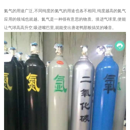
氦气的用途广泛,不同纯度的氦气的用途也各不相同,纯度越高的氦气
应用的领域也就越。氦气是一种很有意思的物质。填进气球里,便能
让气球高高升空;吸进嘴巴里,就能变出唐老鸭那般搞笑的嗓音。