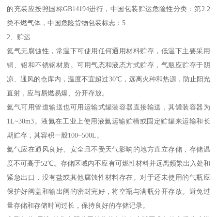
的充装应按照国标GB14194进行，中国包装贮运危险性分类：第2.2
类不燃气体，中国危险货物包装标志：5
2、贮运
氦气无腐蚀性，常温下可使用任何通用材料贮存，低温下主要采用
铜、铝和不锈钢材质。可用气态和液态方式贮存，气瓶应贮存于阴
凉、通风的仓库内，温度不宜超过30℃，远离火种和热源，防止阳光
直射，应与易燃易爆、分开存放。
氦气可用管道输送也可用运输式罐装容器直接输送，其罐装容器为
1L~30m3。液氦在工业上使用液氦运输贮槽或固定贮罐来运输和长
期贮存，其容积一般100~500L。
氦气应在通风良好、安全且不受天气影响的地方直立存储，存储温
度不可高于52℃。存储区域内不应有可燃性材料并远离频繁出入处和
紧急出口，没有盐或其他腐蚀性材料存在。对于还未使用的气瓶应
保护好阀盖和输出阀的密封完好，将空瓶与满瓶分开存放。避免过
量存储和存储时间过长，保持良好的存储记录。