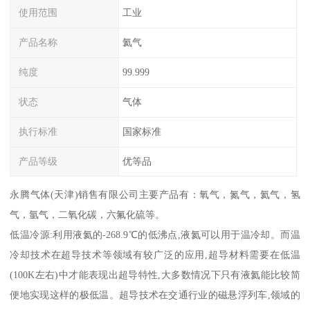
使用范围
工业
产品名称
氦气
纯度
99.999
状态
气体
执行标准
国家标准
产品等级
优等品
永腾气体(天津)销售有限公司主要产品有：氧气，氮气，氦气，氢
气，氩气，二氧化碳，六氟化硫等。
低温冷源:利用液氦的-268.9℃的低沸点,液氦可以用于温冷却。而温
冷却技术在超导技术等领域有较广泛的应用,超导材料需要在低温
(100K左右)中才能表现出超导特性,大多数情况下只有液氦能比较简
便地实现这样的极低温。超导技术在交通行业的磁悬浮列车,领域的