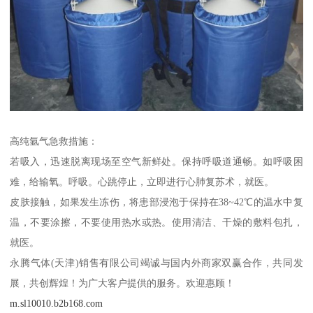
高纯氩气急救措施：
若吸入，迅速脱离现场至空气新鲜处。保持呼吸道通畅。如呼吸困
难，给输氧。呼吸。心跳停止，立即进行心肺复苏术，就医。
皮肤接触，如果发生冻伤，将患部浸泡于保持在38~42℃的温水中复
温，不要涂擦，不要使用热水或热。使用清洁、干燥的敷料包扎，
就医。
永腾气体(天津)销售有限公司竭诚与国内外商家双赢合作，共同发
展，共创辉煌！为广大客户提供的服务。欢迎惠顾！
m.sl10010.b2b168.com