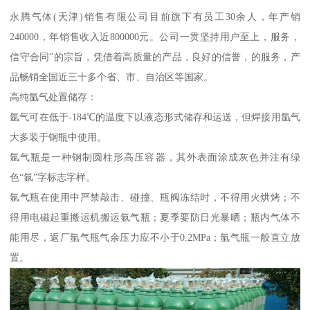
永腾气体(天津)销售有限公司目前旗下有员工30余人，年产销
240000，年销售收入近800000元。公司一贯坚持用户至上，服务，
信守合同”的宗旨，凭借着高质量的产品，良好的信誉，的服务，产
品畅销全国近三十多个省、市、自治区等国家。
高纯氩气处置储存：
氩气可在低于-184℃的温度下以液态形式储存和运送，但焊接用氩气
大多装于钢瓶中使用。
氩气瓶是一种钢制圆柱形高压容器，其外表面涂成灰色并注有绿
色“氩”字标志字样。
氩气瓶在使用中严禁敲击、碰撞、瓶阀冻结时，不得用火烘烤；不
得用电磁起重搬运机搬运氩气瓶；夏季要防日光暴晒；瓶内气体不
能用尽，返厂氩气瓶气余压力应不小于0.2MPa；氩气瓶一般直立放
置。