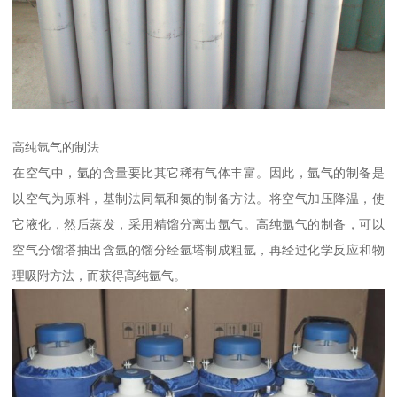
高纯氩气的制法
在空气中，氩的含量要比其它稀有气体丰富。因此，氩气的制备是
以空气为原料，基制法同氧和氮的制备方法。将空气加压降温，使
它液化，然后蒸发，采用精馏分离出氩气。高纯氩气的制备，可以
空气分馏塔抽出含氩的馏分经氩塔制成粗氩，再经过化学反应和物
理吸附方法，而获得高纯氩气。