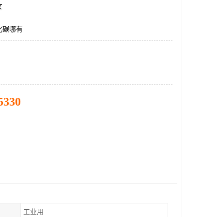
区
化碳哪有
5330
工业用