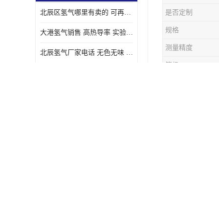
北辰区氢气哪里有卖的 可再生 实验室应用
是否定制
规格
大港氢气销售 高热导率 实验室应用
测量精度
北辰氢气厂家电话 无色无味 凝点为-259
等级
汉沽氢气厂家电话 能源密度高 储存和传输便利
东丽氢气供应站电话 无色无味 储存和传输便利
永腾气体(
固态二氧化
宝坻氩气充气站 短时间内完成 人员经过培训
磨光、金属
东丽氩气价格 短时间内完成 物流管理优良
红桥氢气配送 无色无味 具有较低的密度
武清区氢气出租 低凝点 凝点为-259
宝坻氢气哪里有卖的 多用途 可以在空气中上升