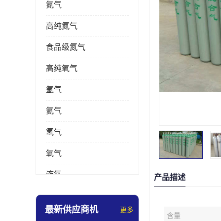
氮气
高纯氮气
食品级氮气
高纯氧气
氩气
氦气
氢气
氧气
液氮
产品描述
乙炔
最新供应商机
更多
含量