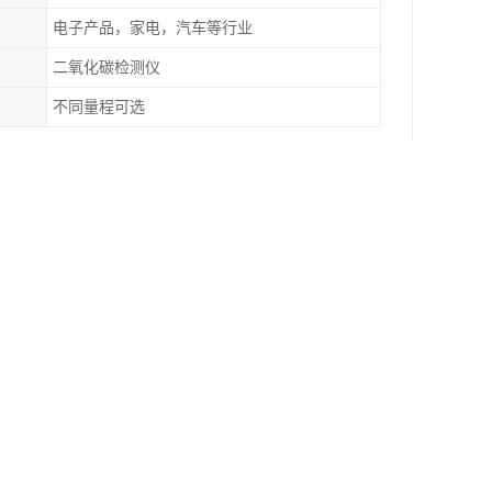
电子产品，家电，汽车等行业
二氧化碳检测仪
不同量程可选
家生产销售，工业气体，高纯气体，液态气体的厂家。
工业加工中作为冷冻剂，例如粉碎热敏材料、橡胶