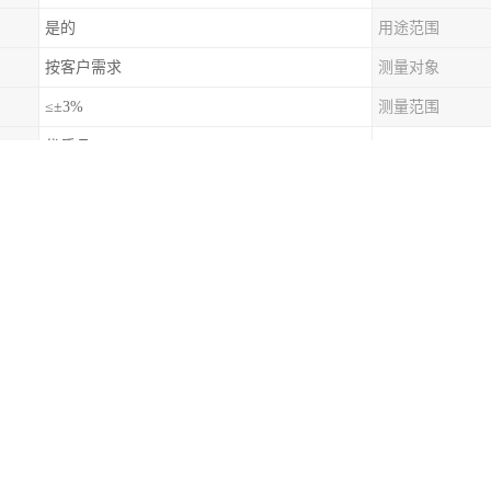
是的
用途范围
按客户需求
测量对象
≤±3%
测量范围
优质品
天津)销售有限公司(简称“永腾气体”)成立于2010年，位于天津市。是一
碳广泛用于冷藏奶制品、肉类、冷冻食品和其它转运中易的食品，在许多
冷处理、机械零件的收缩装配、真空冷阱等。