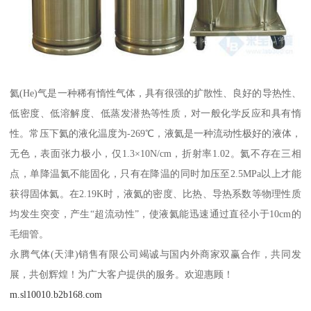
氦(He)气是一种稀有惰性气体，具有很强的扩散性、良好的导热性、
低密度、低溶解度、低蒸发潜热等性质，对一般化学反应和具有惰
性。常压下氦的液化温度为-269℃，液氦是一种流动性极好的液体，
无色，表面张力极小，仅1.3×10N/cm，折射率1.02。氦不存在三相
点，单降温氦不能固化，只有在降温的同时加压至2.5MPa以上才能
获得固体氦。在2.19K时，液氦的密度、比热、导热系数等物理性质
均发生突变，产生“超流动性”，使液氦能迅速通过直径小于10cm的
毛细管。
永腾气体(天津)销售有限公司竭诚与国内外商家双赢合作，共同发
展，共创辉煌！为广大客户提供的服务。欢迎惠顾！
m.sl10010.b2b168.com