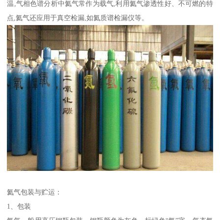
温,气相色谱分析中氦气常作为载气,利用氦气渗透性好、不可燃的特
点,氦气还应用于真空检漏,如氦质谱检漏仪等。
氦气包装与贮运：
1、包装