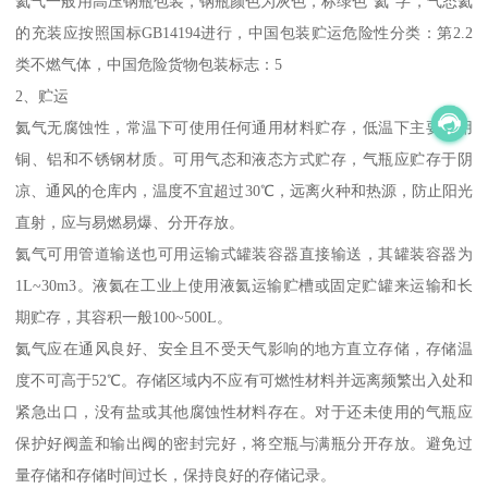
氦气一般用高压钢瓶包装，钢瓶颜色为灰色，标绿色“氦”字，气态氦
的充装应按照国标GB14194进行，中国包装贮运危险性分类：第2.2
类不燃气体，中国危险货物包装标志：5
2、贮运
氦气无腐蚀性，常温下可使用任何通用材料贮存，低温下主要采用
铜、铝和不锈钢材质。可用气态和液态方式贮存，气瓶应贮存于阴
凉、通风的仓库内，温度不宜超过30℃，远离火种和热源，防止阳光
直射，应与易燃易爆、分开存放。
氦气可用管道输送也可用运输式罐装容器直接输送，其罐装容器为
1L~30m3。液氦在工业上使用液氦运输贮槽或固定贮罐来运输和长
期贮存，其容积一般100~500L。
氦气应在通风良好、安全且不受天气影响的地方直立存储，存储温
度不可高于52℃。存储区域内不应有可燃性材料并远离频繁出入处和
紧急出口，没有盐或其他腐蚀性材料存在。对于还未使用的气瓶应
保护好阀盖和输出阀的密封完好，将空瓶与满瓶分开存放。避免过
量存储和存储时间过长，保持良好的存储记录。