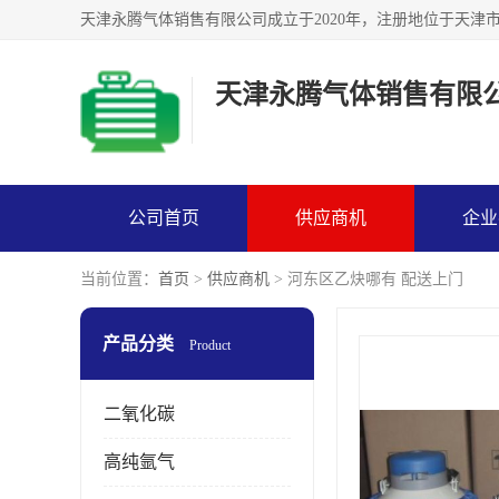
天津永腾气体销售有限
公司首页
供应商机
企业
当前位置：
首页
>
供应商机
> 河东区乙炔哪有 配送上门
产品分类
Product
二氧化碳
高纯氩气