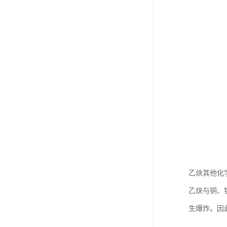
乙炔其他化
乙炔与铜、
生爆炸。因