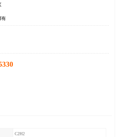
区
哪有
5330
C2H2