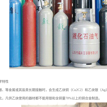
学特性
银、等金属或其盐类长期接触时，会生成乙炔铜（Cu2C2）和乙炔银（Ag
此，凡供乙炔使用的器材都不能用银和含铜量70%以上的铜合金制造。