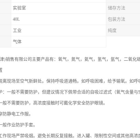
实验室
储存方法
40L
包装方法
工业
纯度
气体
天津)销售有限公司主要产品有：氧气，氮气，氦气，氢气，氩气，二氧化
置
脱离现场至空气新鲜处。保持呼吸道通畅。如呼吸困难，给予输氧。如呼
护：一般不需要防护，但建议情况下佩带合适的自吸过滤式（氧气含量与
一般不需要防护，高浓度接触时可戴化学安全防护眼镜。
穿防静电工作服。
一般作业防护手套。
工作现场严禁吸烟。避免长期反复接触。进入罐、限制性空间或其他高浓