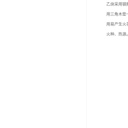
乙炔采用钢
用三角木垫
用易产生火
火种、热源