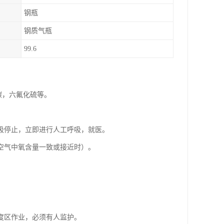
钢瓶
钢质气瓶
99.6
碳，六氟化硫等。
吸停止，立即进行人工呼吸，就医。
空气中氧含量一致或接近时）。
度区作业，必须有人监护。