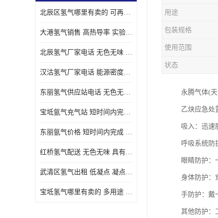
北辰区氢气哪里有卖的 可再生 实验室应用
用途
包装规格
大港氢气销售 高热导率 实验室应用
使用范围
北辰氢气厂家电话 无色无味 凝点为-259
状态
汉沽氢气厂家电话 能源密度高 储存和传输便利
东丽氢气供应站电话 无色无味 储存和传输便利
永腾气体(
乙炔应急处
宝坻氩气充气站 短时间内完成 人员经过培训
吸入：迅速
东丽氩气价格 短时间内完成 物流管理优良
呼吸系统防
红桥氢气配送 无色无味 具有较低的密度
眼睛防护：
武清区氢气出租 低凝点 凝点为-259
身体防护：
宝坻氢气哪里有卖的 多用途 可以在空气中上升
手防护：戴
其他防护：