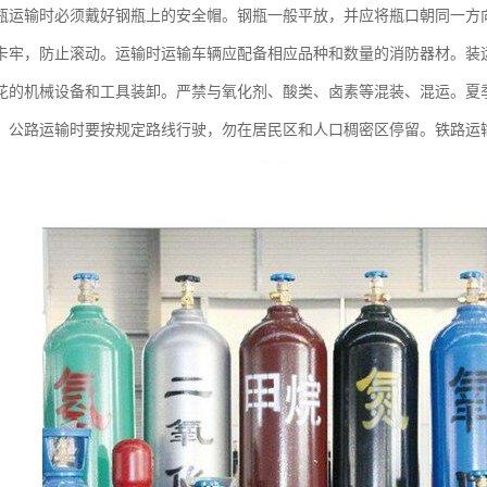
瓶运输时必须戴好钢瓶上的安全帽。钢瓶一般平放，并应将瓶口朝同一方
卡牢，防止滚动。运输时运输车辆应配备相应品种和数量的消防器材。装
花的机械设备和工具装卸。严禁与氧化剂、酸类、卤素等混装、混运。夏
。公路运输时要按规定路线行驶，勿在居民区和人口稠密区停留。铁路运