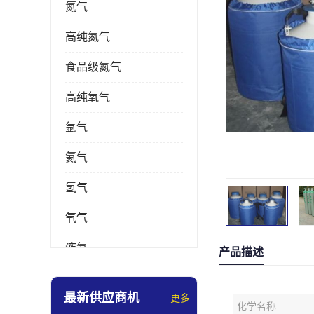
氮气
高纯氮气
食品级氮气
高纯氧气
氩气
氦气
氢气
氧气
液氮
产品描述
乙炔
最新供应商机
更多
化学名称