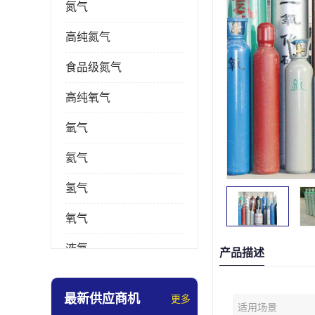
氮气
高纯氮气
食品级氮气
高纯氧气
氩气
氦气
氢气
氧气
液氮
产品描述
乙炔
最新供应商机
更多
适用场景