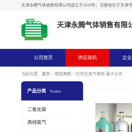
天津永腾气体销售有限
公司首页
供应商机
企业
当前位置：
首页
>
供应商机
> 红桥区氦气哪有 量大从优
产品分类
Product
二氧化碳
高纯氩气