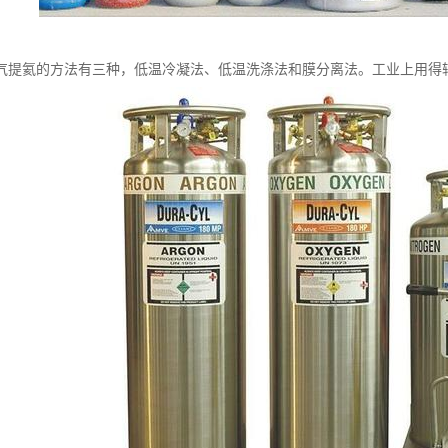
气提氦的方法有三种，低温冷凝法、低温洗涤法和膜分离法。工业上用得