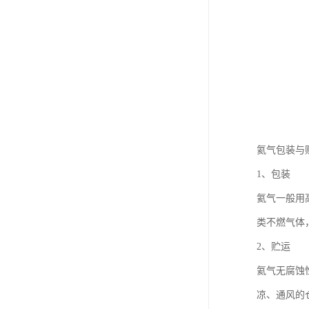
氦气包装与
1、包装
氦气一般用
类不燃气体
2、贮运
氦气无腐蚀
凉、通风的