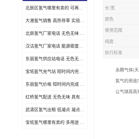
北辰区氢气哪里有卖的 可再生 实验室应用
长/宽
颜色
大港氢气销售 高热导率 实验室应用
使用范围
北辰氢气厂家电话 无色无味 凝点为-259
纯度
汉沽氢气厂家电话 能源密度高 储存和传输便利
执行标准
东丽氢气供应站电话 无色无味 储存和传输便利
永腾气体(
宝坻氩气充气站 短时间内完成 人员经过培训
氦气的用途
东丽氩气价格 短时间内完成 物流管理优良
让气球高高
红桥氢气配送 无色无味 具有较低的密度
武清区氢气出租 低凝点 凝点为-259
宝坻氢气哪里有卖的 多用途 可以在空气中上升