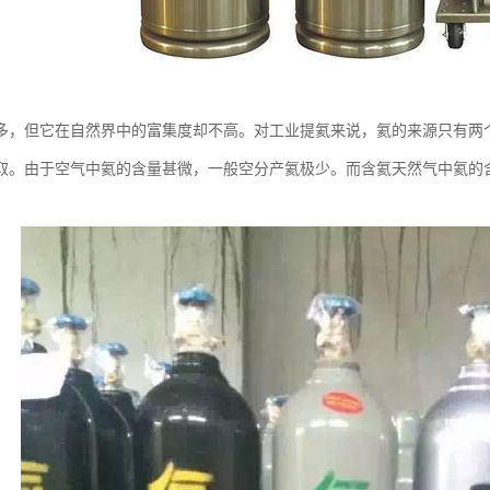
多，但它在自然界中的富集度却不高。对工业提氦来说，氦的来源只有两
取。由于空气中氦的含量甚微，一般空分产氦极少。而含氦天然气中氦的含