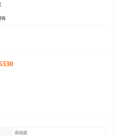
区
哪有
5330
高纯度