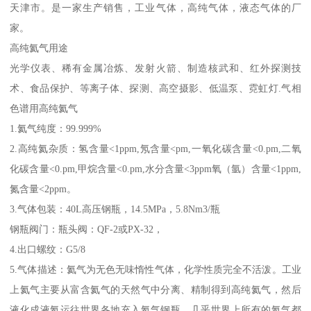
天津市。是一家生产销售，工业气体，高纯气体，液态气体的厂
家。
高纯氦气用途
光学仪表、稀有金属冶炼、发射火箭、制造核武和、红外探测技
术、食品保护、等离子体、探测、高空摄影、低温泵、霓虹灯.气相
色谱用高纯氦气
1.氦气纯度：99.999%
2.高纯氦杂质：氢含量<1ppm,氖含量<pm,一氧化碳含量<0.pm,二氧
化碳含量<0.pm,甲烷含量<0.pm,水分含量<3ppm氧（氩）含量<1ppm,
氮含量<2ppm。
3.气体包装：40L高压钢瓶，14.5MPa，5.8Nm3/瓶
钢瓶阀门：瓶头阀：QF-2或PX-32，
4.出口螺纹：G5/8
5.气体描述：氦气为无色无味惰性气体，化学性质完全不活泼。工业
上氦气主要从富含氦气的天然气中分离、精制得到高纯氦气，然后
液化成液氦运往世界各地充入氦气钢瓶。几乎世界上所有的氦气都