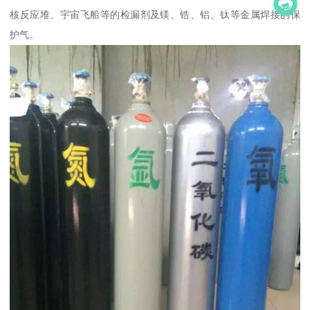
核反应堆、宇宙飞船等的检漏剂及镁、锆、铝、钛等金属焊接的保
护气。