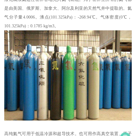
是由美国、俄罗斯、加拿大、阿尔及利亚的天然气井中提取的。氦
气分子量4.0006。沸点(101.325kPa)：-268.94℃。气体密度(0℃，
101.325kPa)：0.1785 kg/m3。
高纯氦气可用于低温冷源和超导技术。也可用作高真空装置、原子