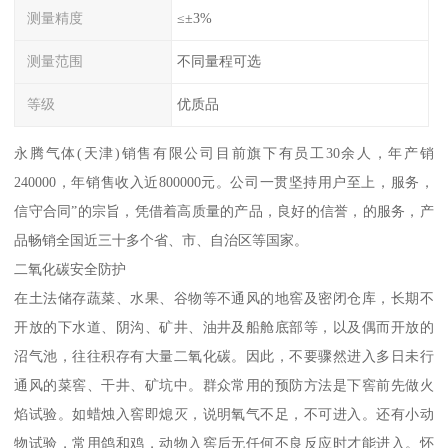
测量精度
≤±3%
测量范围
不同量程可选
等级
优质品
永腾气体(天津)销售有限公司目前旗下有员工30余人，年产销
240000，年销售收入近800000元。公司一贯坚持用户至上，服务，
信守合同”的宗旨，凭借着高质量的产品，良好的信誉，的服务，产
品畅销全国近三十多个省、市、自治区等国家。
二氧化碳安全防护
在土法储存蔬菜、水果、谷物等不通风的地窖及密闭仓库，长期不
开放的下水道、阴沟、矿井、油井及船舱底部等，以及偶而开放的
沼气池，往往积存有大量二氧化碳。因此，不要骤然进入多日未行
通风的菜窖、干井、矿坑中。群众常用的预防方法是下窖前先做火
焰试验。如蜡烛入窖即熄灭，说明氧气不足，不可进入。还有小动
物试验，常用鸽和鸡，动物入窖后无任何不良反应时才能进入。怀