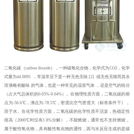
二氧化碳（carbon dioxide），一种碳氧化合物，化学式为CO2，化学
式量为44.0095 ，常温常压下是一种无色无味 [2] 或无色无嗅而其水
溶液略有酸味 的气体，也是一种常见的温室气体 ，还是空气的组分
（占大气总体积的0.03%-0.04%）。在物理性质方面，二氧化碳的熔
点为-56.6℃，沸点为-78.5℃，密度比空气密度大（标准条件下），
溶于水。在化学性质方面，二氧化碳的化学性质不活泼，热稳定性
很高（2000℃时仅有1.8%分解），不能燃烧，通常也不支持燃烧，
属于酸性氧化物，具有酸性氧化物的通性，因与水反应生成的是碳