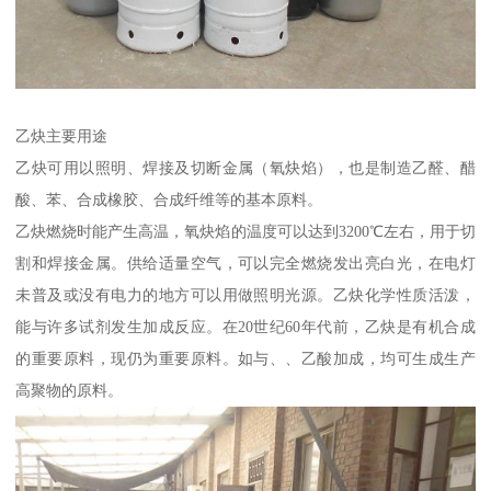
乙炔主要用途
乙炔可用以照明、焊接及切断金属（氧炔焰），也是制造乙醛、醋
酸、苯、合成橡胶、合成纤维等的基本原料。
乙炔燃烧时能产生高温，氧炔焰的温度可以达到3200℃左右，用于切
割和焊接金属。供给适量空气，可以完全燃烧发出亮白光，在电灯
未普及或没有电力的地方可以用做照明光源。乙炔化学性质活泼，
能与许多试剂发生加成反应。在20世纪60年代前，乙炔是有机合成
的重要原料，现仍为重要原料。如与、、乙酸加成，均可生成生产
高聚物的原料。