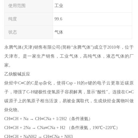
使用范围
工业
纯度
99.6
状态
气体
永腾气体(天津)销售有限公司(简称“永腾气体”)成立于2010年，位于
天津市。是一家生产销售，工业气体，高纯气体，液态气体的厂
家。
乙炔酸碱反应
炔烃中C≡C的C是sp杂化，使得Csp－H的σ键的电子云更靠近碳原
子，增强了C-H键极性使氢原子容易解离，显示“酸性”。连接在C≡C
碳原子上的氢原子相当活泼，易被金属取代，生成炔烃金属物叫做
炔化物。
CH≡CH + Na → CH≡CNa + 1/2H2（条件液氨）
CH≡CH + 2Na → CNa≡CNa + H2 （条件液氨，190℃~220℃）
CH≡CH + NaNH2 → CH≡CNa + NH3