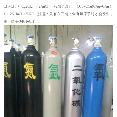
CH≡CH + Cu2Cl2 （2AgCl）+2NH4OH → CCu≡CCu(CAg≡CAg）
↓ + 2NH4Cl +2H2O（注意：只有在三键上含有氢原子时才会发生，
用于端基炔RH≡CH）。