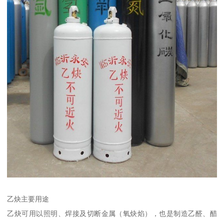
乙炔主要用途
乙炔可用以照明、焊接及切断金属（氧炔焰），也是制造乙醛、醋