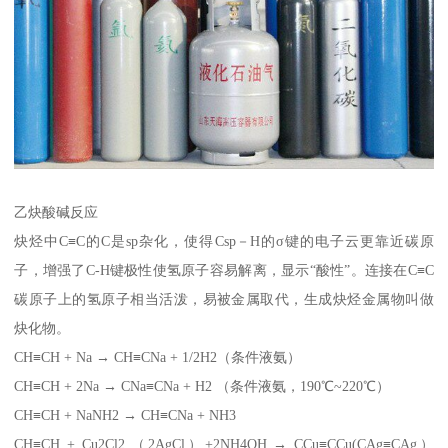
乙炔酸碱反应
炔烃中C≡C的C是sp杂化，使得Csp－H的σ键的电子云更靠近碳原
子，增强了C-H键极性使氢原子容易解离，显示“酸性”。连接在C≡C
碳原子上的氢原子相当活泼，易被金属取代，生成炔烃金属物叫做
炔化物。
CH≡CH + Na → CH≡CNa + 1/2H2（条件液氨）
CH≡CH + 2Na → CNa≡CNa + H2 （条件液氨，190℃~220℃）
CH≡CH + NaNH2 → CH≡CNa + NH3
CH≡CH + Cu2Cl2 （2AgCl）+2NH4OH → CCu≡CCu(CAg≡CAg）