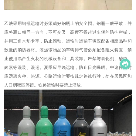
乙炔采用钢瓶运输时必须戴好钢瓶上的安全帽。钢瓶一般平放，并
应将瓶口朝同一方向，不可交叉；高度不得超过车辆的防护栏板，
并用三角木垫卡牢，防止滚动。运输时运输车辆应配备相应品种和
数量的消防器材。装运该物品的车辆排气管必须配备阻火装置，禁
止使用易产生火花的机械设备和工具装卸。严禁与氧化剂、酸类、
卤素等混装、混运。夏季应早晚运输，防止日光曝晒。中途停留时
应远离火种、热源。公路运输时要按规定路线行驶，勿在居民区和
人口稠密区停留。铁路运输时要禁止溜放。