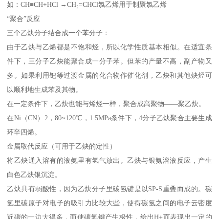
如：CH≡CH+HCl →CH₂=CHCl氯乙烯用于制聚氯乙烯
“聚合”反应
三个乙炔分子结合成一个苯分子：
由于乙炔与乙烯都是不饱和烃，所以化学性质基本相似。在适宜条
件下，三分子乙炔能聚合成一分子苯。但苯的产量不高，副产物又
多。如果利用钯等过渡金属的化合物作催化剂，乙炔和其他炔烃可
以顺利地生成苯及其物。
在一定条件下，乙炔也能与烯烃一样，聚合成高聚物——聚乙炔。
在Ni（CN）2，80~120℃，1.5MPa条件下，4分子乙炔聚合主要生成
环辛四烯。
金属取代反应（可用于乙炔的定性）
将乙炔通入溶有的液氨里有氢气放出。乙炔与银氨溶液反应，产生
白色乙炔银沉淀。
乙炔具有弱酸性，因为乙炔分子里碳氢键是以SP-S重叠而成的。碳
氢里碳原子对电子的吸引力比较大些，使得碳氢之间的电子云密度
近碳的一边大得多，而使碳氢键产生极性，给出H+而表现出一定的