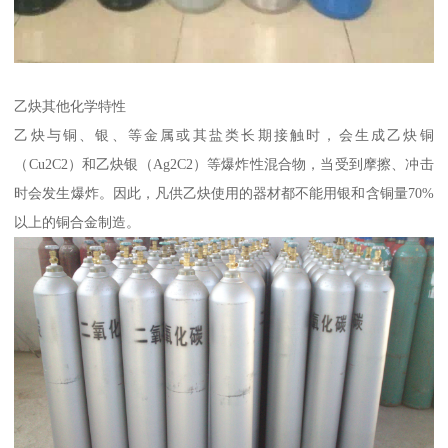
乙炔其他化学特性
乙炔与铜、银、等金属或其盐类长期接触时，会生成乙炔铜
（Cu2C2）和乙炔银（Ag2C2）等爆炸性混合物，当受到摩擦、冲击
时会发生爆炸。因此，凡供乙炔使用的器材都不能用银和含铜量70%
以上的铜合金制造。