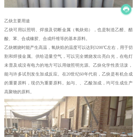
乙炔主要用途
乙炔可用以照明、焊接及切断金属（氧炔焰），也是制造乙醛、醋
酸、苯、合成橡胶、合成纤维等的基本原料。
乙炔燃烧时能产生高温，氧炔焰的温度可以达到3200℃左右，用于切
割和焊接金属。供给适量空气，可以完全燃烧发出亮白光，在电灯
未普及或没有电力的地方可以用做照明光源。乙炔化学性质活泼，
能与许多试剂发生加成反应。在20世纪60年代前，乙炔是有机合成
的重要原料，现仍为重要原料。如与、、乙酸加成，均可生成生产
高聚物的原料。