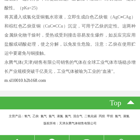
酸性。（pKa=25)
将其通入或氯化亚铜氨水溶液，立即生成白色乙炔银（AgC≡CAg）
和棕红色乙炔亚铜（CuC≡CCu）沉淀，可用于乙炔的定性。这两种
金属炔化物干燥时，受热或受到撞击容易发生爆炸，如反应完应用
盐酸或硝酸处理，使之分解，以免发生危险。注意：乙炔在使用贮
运中要避免与铜接触。
永腾气体(天津)销售有限公司销售的气体在全球工业气体市场稳步增
长产业规模突破千亿美元，工业气体被喻为工业的“血液”。
m.sl10010.b2b168.com
Top
主营产品：氧气 乙炔 氮气 氩气 液氮 氦气 混合气 二氧化碳 丙烷 甲烷 氨气 液氨
版权所有：天津永腾气体销售有限公司