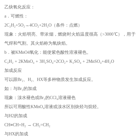
乙炔氧化反应：
a．可燃性：
2C₂H₂+5O₂→4CO₂+2H₂O（条件：点燃）
现象：火焰明亮、带浓烟，燃烧时火焰温度很高（>3000℃），用于
气焊和气割。其火焰称为氧炔焰。
b．被KMnO4氧化：能使紫色酸性溶液褪色。
C₂H₂ + 2KMnO₄ + 3H₂SO₄=2CO₂+ K₂SO₄ + 2MnSO₄+4H₂O
加成反应
可以跟Br₂、H₂、HX等多种物质发生加成反应。
如：与Br₂的加成
现象：溴水褪色或Br₂的CCl₄溶液褪色
所以可用酸性KMnO₄溶液或溴水区别炔烃与烷烃。
与H2的加成
CH≡CH+H₂ → CH₂=CH₂
与HX的加成