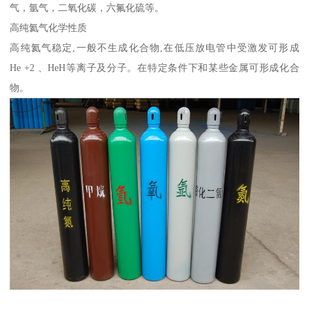
气，氩气，二氧化碳，六氟化硫等。
高纯氦气化学性质
高纯氦气稳定,一般不生成化合物,在低压放电管中受激发可形成
He +2 、HeH等离子及分子。在特定条件下和某些金属可形成化合
物。