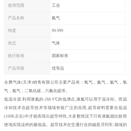
使用范围
工业
产品名称
氦气
纯度
99.999
状态
气体
执行标准
国家标准
产品等级
优等品
永腾气体(天津)销售有限公司主要产品有：氧气，氮气，氦气，氢
气，氩气，二氧化碳，六氟化硫等。
低温冷源:利用液氦的-268.9℃的低沸点,液氦可以用于温冷却。而温
冷却技术在超导技术等领域有较广泛的应用,超导材料需要在低温
(100K左右)中才能表现出超导特性,大多数情况下只有液氦能比较简
便地实现这样的极低温。超导技术在交通行业的磁悬浮列车,领域的