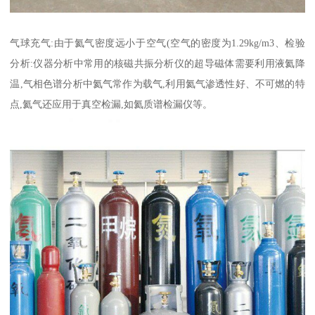
气球充气:由于氦气密度远小于空气(空气的密度为1.29kg/m3、检验
分析:仪器分析中常用的核磁共振分析仪的超导磁体需要利用液氦降
温,气相色谱分析中氦气常作为载气,利用氦气渗透性好、不可燃的特
点,氦气还应用于真空检漏,如氦质谱检漏仪等。