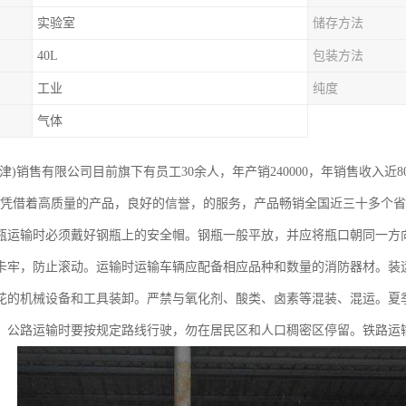
实验室
储存方法
40L
包装方法
工业
纯度
气体
津)销售有限公司目前旗下有员工30余人，年产销240000，年销售收入近
，凭借着高质量的产品，良好的信誉，的服务，产品畅销全国近三十多个
瓶运输时必须戴好钢瓶上的安全帽。钢瓶一般平放，并应将瓶口朝同一方
卡牢，防止滚动。运输时运输车辆应配备相应品种和数量的消防器材。装
花的机械设备和工具装卸。严禁与氧化剂、酸类、卤素等混装、混运。夏
。公路运输时要按规定路线行驶，勿在居民区和人口稠密区停留。铁路运