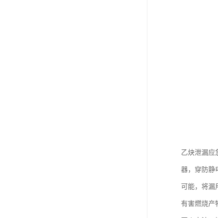
乙炔泄漏应
器，穿防静
可能，将漏
有害燃烧产