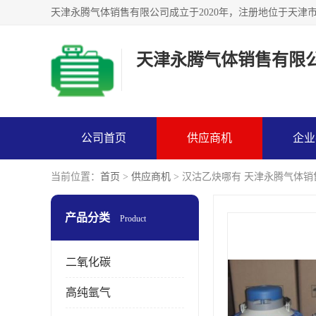
天津永腾气体销售有限
公司首页
供应商机
企业
当前位置：
首页
>
供应商机
> 汉沽乙炔哪有 天津永腾气体
产品分类
Product
二氧化碳
高纯氩气