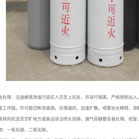
急处理：迅速撤离泄漏污染区人员至上风处，并进行隔离，严格限制出入
电工作服。尽可能切断泄漏源。合理通风，加速扩散。喷雾状水稀释、溶
用排风机送至空旷地方或装设适当喷头烧掉。漏气容器要妥善处理，修复
物：一氧化碳、二氧化碳。