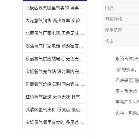
北辰区氢气哪里有卖的 可再生 实验室应用
用途
包装规格
大港氢气销售 高热导率 实验室应用
使用范围
北辰氢气厂家电话 无色无味 凝点为-259
状态
汉沽氢气厂家电话 能源密度高 储存和传输便利
东丽氢气供应站电话 无色无味 储存和传输便利
永腾气体(天
同”的宗旨
宝坻氩气充气站 短时间内完成 人员经过培训
乙炔采用钢
东丽氩气价格 短时间内完成 物流管理优良
用三角木垫
红桥氢气配送 无色无味 具有较低的密度
用易产生火
武清区氢气出租 低凝点 凝点为-259
火种、热源
宝坻氢气哪里有卖的 多用途 可以在空气中上升