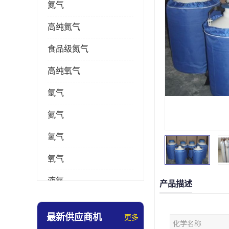
氮气
高纯氮气
食品级氮气
高纯氧气
氩气
氦气
氢气
氧气
液氮
产品描述
乙炔
最新供应商机
更多
化学名称