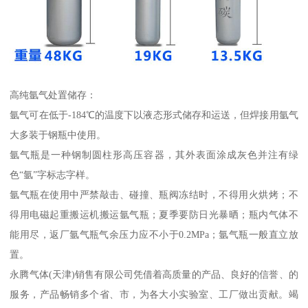
高纯氩气处置储存：
氩气可在低于-184℃的温度下以液态形式储存和运送，但焊接用氩气
大多装于钢瓶中使用。
氩气瓶是一种钢制圆柱形高压容器，其外表面涂成灰色并注有绿
色“氩”字标志字样。
氩气瓶在使用中严禁敲击、碰撞、瓶阀冻结时，不得用火烘烤；不
得用电磁起重搬运机搬运氩气瓶；夏季要防日光暴晒；瓶内气体不
能用尽，返厂氩气瓶气余压力应不小于0.2MPa；氩气瓶一般直立放
置。
永腾气体(天津)销售有限公司凭借着高质量的产品、良好的信誉、的
服务，产品畅销多个省、市，为各大小实验室、工厂做出贡献。竭