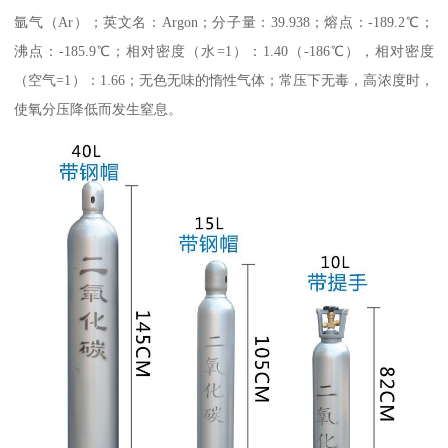
氩气（Ar）；英文名：Argon；分子量：39.938；熔点：-189.2℃；
沸点：-185.9℃；相对密度（水=1）：1.40（-186℃），相对密度
（空气=1）：1.66；无色无味的惰性气体；常压下无毒，高浓度时，
使氧分压降低而发生窒息。