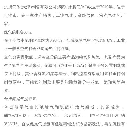
永腾气体(天津)销售有限公司(简称“永腾气体”)成立于2010年，位于
天津市。是一家生产销售，工业气体，高纯气体，液态气体的厂
家。
氩气的制备方法
在干空气中氩的含量约为0.934%，合成氨尾气中含氩3%~8%，工业
上一般从空气和合成氨尾气中提取氩。
空气分离提取氩，深冷空分的主要产品为纯氧和纯氮，其副产品为
生产氩气的主要来源。氩馏分（含8%~12%Ar）是由空分装置的蒸馏
塔上提取，其中含有氧和氮等组分，制氩流程有常规制氩和全精馏
制氩两种，而纯氩的制取主要是脱除氩馏分中的氧、氮和氢等杂
质。
合成氨尾气提取氩
合成氨尾气由其弛放气和氨罐排放气组成，其组成为：
60%~70%H2、20%~25%N2、3%~8%Ar、8%~12%CH4及约
3%NH3。合成氨尾气提氩有低温精馏法和冷凝蒸发法，典型流程有