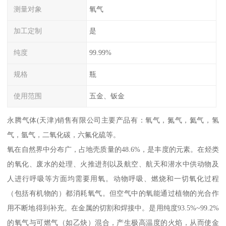
测量对象
氧气
加工定制
是
纯度
99.99%
规格
瓶
使用范围
五金、钣金
永腾气体(天津)销售有限公司主要产品有：氧气，氮气，氦气，氢
气，氩气，二氧化碳，六氟化硫等。
氧在自然界中分布广，占地壳质量的48.6%，是丰度的元素。在烃类
的氧化、废水的处理、火推进剂以及航空、航天和潜水中供动物及
人进行呼吸等方面均需要用氧。动物呼吸、燃烧和一切氧化过程
（包括有机物的）都消耗氧气。但空气中的氧能通过植物的光合作
用不断地得到补充。在金属的切割和焊接中。是用纯度93.5%~99.2%
的氧气与可燃气（如乙炔）混合，产生极高温度的火焰，从而使金