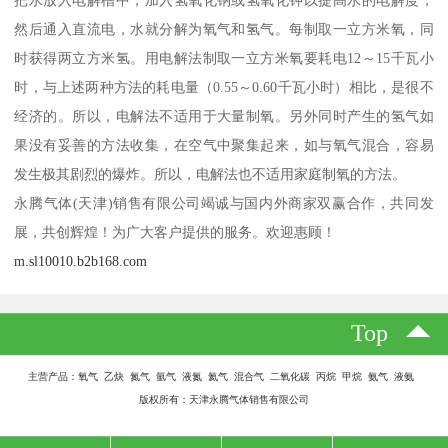
把水放入电解槽中，加入氢氧化钠或氢氧化钾以提高水的电解度，
然后通入直流电，水就分解为氧气和氢气。每制取一立方米氧，同
时获得两立方米氢。用电解法制取一立方米氧要耗电12～15千瓦小
时，与上述两种方法的耗电量（0.55～0.60千瓦小时）相比，是很不
经济的。所以，电解法不适用于大量制氧。另外同时产生的氢气如
果没有妥善的方法收集，在空气中聚集起来，如与氧气混合，容易
发生极其剧烈的爆炸。所以，电解法也不适用家庭制氧的方法。
永腾气体(天津)销售有限公司竭诚与国内外商家双赢合作，共同发
展，共创辉煌！为广大客户提供的服务。欢迎惠顾！
m.sl10010.b2b168.com
Top
主营产品：氧气 乙炔 氮气 氩气 液氮 氦气 混合气 二氧化碳 丙烷 甲烷 氨气 液氨
版权所有：天津永腾气体销售有限公司