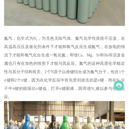
氮气，化学式为N₂，为无色无味气体。氮气化学性质很不活泼，在
高温高压压及催化剂条件下才能和氢气反应生成氨气；在放电的情
况下才能和氧气化合生成一氧化氮；即使Ca、Mg、Sr和Ba等活泼金
属也只有在加热的情形下才能与其反应。氮气的这种高度化学稳定
性与其分子结构有关。2个N原子以叁键结合成为氮气分子，包含1个
σ键和2个π键，因为在化学反应中首先受到攻击的是π键，而在N₂分
子中π键的能级比σ键低，打开π键困难，因而使N₂难以参与化学反
应。