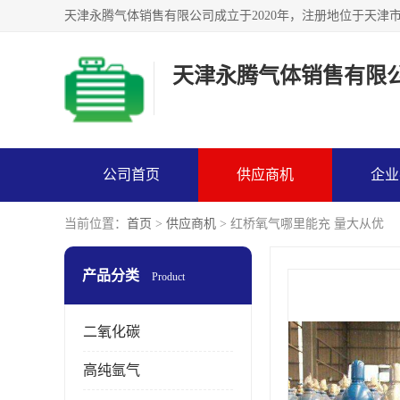
天津永腾气体销售有限
公司首页
供应商机
企业
当前位置：
首页
>
供应商机
> 红桥氧气哪里能充 量大从优
产品分类
Product
二氧化碳
高纯氩气