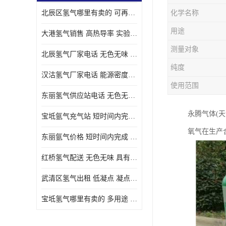
北辰区氢气哪里有卖的 可再生 实验室应用
化学名称
用途
大港氢气销售 高热导率 实验室应用
测量对象
北辰氢气厂家电话 无色无味 凝点为-259
纯度
汉沽氢气厂家电话 能源密度高 储存和传输便利
使用范围
东丽氢气供应站电话 无色无味 储存和传输便利
永腾气体(
宝坻氩气充气站 短时间内完成 人员经过培训
氧气在生产
东丽氩气价格 短时间内完成 物流管理优良
红桥氢气配送 无色无味 具有较低的密度
武清区氢气出租 低凝点 凝点为-259
宝坻氢气哪里有卖的 多用途 可以在空气中上升