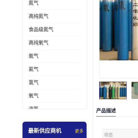
氮气
高纯氮气
食品级氮气
高纯氧气
氩气
氦气
氢气
氧气
液氮
产品描述
乙炔
最新供应商机
更多
状态