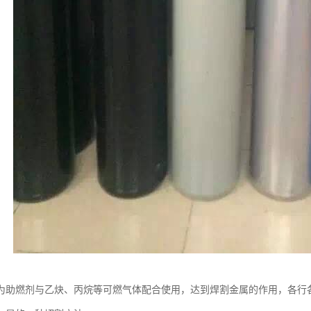
为助燃剂与乙炔、丙烷等可燃气体配合使用，达到焊割金属的作用，各行