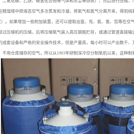
、二氧化碳、乙炔、碳氢化合物等气体和灰尘等杂质）、然后进行压缩、
在精馏塔中把液态空气多次蒸发和冷凝，将氧气和氮气分离开来，得到纯氧
的纯度）。如果增加一些附加装置，还可以提取出氩、氖、氦、氪、氙等在
经过压缩机的压缩，后将压缩氧气装入高压钢瓶贮存，或通过管道直接输
的成套设备和严格的安全操作技术，但是产量高，每小时可以产出数千、
、不用仓库储存的空气，所以从1903年研制深冷空分制氧机以来，这种