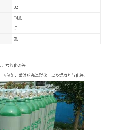
32
钢瓶
是
瓶
碳，六氟化硫等。
。再例如，重油的高温裂化，以及煤粉的气化等。