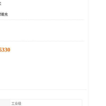
区
里能充
5330
工业级