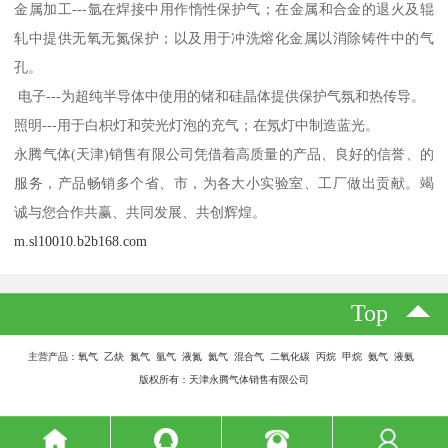
金属加工---氩在焊接中用作惰性保护气；在金属和合金的退火及辊
轧中提供无氧无氮保护；以及用于冲洗熔化金属以消除铸件中的气
孔。
电子---为超纯半导体中使用的锗和硅晶体提供保护气氛和热传导。
照明---用于白枳灯和荧光灯泡的充气；在氖灯中制造蓝光。
永腾气体(天津)销售有限公司凭借着高质量的产品、良好的信誉、的
服务，产品畅销多个省、市，为各大小实验室、工厂做出贡献。竭
诚与您合作共赢、共同发展、共创辉煌。
m.sl10010.b2b168.com
Top
主营产品：氧气 乙炔 氮气 氩气 液氮 氦气 混合气 二氧化碳 丙烷 甲烷 氨气 液氨
版权所有：天津永腾气体销售有限公司