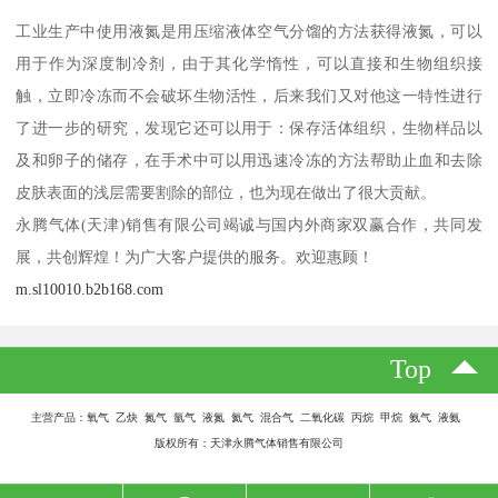
工业生产中使用液氮是用压缩液体空气分馏的方法获得液氮，可以
用于作为深度制冷剂，由于其化学惰性，可以直接和生物组织接
触，立即冷冻而不会破坏生物活性，后来我们又对他这一特性进行
了进一步的研究，发现它还可以用于：保存活体组织，生物样品以
及和卵子的储存，在手术中可以用迅速冷冻的方法帮助止血和去除
皮肤表面的浅层需要割除的部位，也为现在做出了很大贡献。
永腾气体(天津)销售有限公司竭诚与国内外商家双赢合作，共同发
展，共创辉煌！为广大客户提供的服务。欢迎惠顾！
m.sl10010.b2b168.com
Top
主营产品：氧气 乙炔 氮气 氩气 液氮 氦气 混合气 二氧化碳 丙烷 甲烷 氨气 液氨
版权所有：天津永腾气体销售有限公司