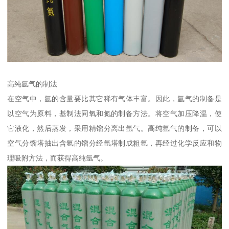
高纯氩气的制法
在空气中，氩的含量要比其它稀有气体丰富。因此，氩气的制备是
以空气为原料，基制法同氧和氮的制备方法。将空气加压降温，使
它液化，然后蒸发，采用精馏分离出氩气。高纯氩气的制备，可以
空气分馏塔抽出含氩的馏分经氩塔制成粗氩，再经过化学反应和物
理吸附方法，而获得高纯氩气。