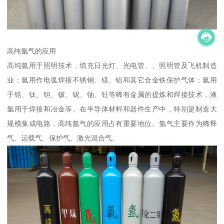
高纯氩气的应用
高纯氩用于照明技术，填充日光灯、光电管、、照明管及飞机制造
业；氩用作电弧焊接不锈钢、镁、铝和其它合金铁保护气体；氩用
于锆、钛、钽、铍、铌、铀、钍等稀有金属的提炼和焊接技术，液
氩用于焊接和冶金等。在半导体材料和器件生产中，特别是制造大
规模集成电路，高纯氩气的应用占有重要地位。氩气主要作为稀释
气、运载气、保护气、激光混合气。