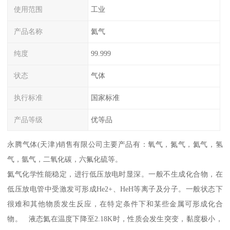
使用范围
工业
产品名称
氦气
纯度
99.999
状态
气体
执行标准
国家标准
产品等级
优等品
永腾气体(天津)销售有限公司主要产品有：氧气，氮气，氦气，氢
气，氩气，二氧化碳，六氟化硫等。
氦气化学性能稳定，进行低压放电时显深。一般不生成化合物，在
低压放电管中受激发可形成He2+、HeH等离子及分子。一般状态下
很难和其他物质发生反应，在特定条件下和某些金属可形成化合
物。 液态氦在温度下降至2.18K时，性质会发生突变，黏度极小，