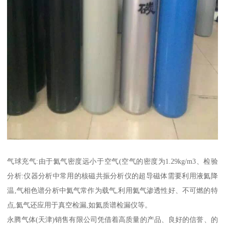
气球充气:由于氦气密度远小于空气(空气的密度为1.29kg/m3、检验
分析:仪器分析中常用的核磁共振分析仪的超导磁体需要利用液氦降
温,气相色谱分析中氦气常作为载气,利用氦气渗透性好、不可燃的特
点,氦气还应用于真空检漏,如氦质谱检漏仪等。
永腾气体(天津)销售有限公司凭借着高质量的产品、良好的信誉、的