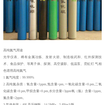
高纯氦气用途
光学仪表、稀有金属冶炼、发射火箭、制造核武和、红外探测技
术、食品保护、等离子体、探测、高空摄影、低温泵、霓虹灯.气相
色谱用高纯氦气
1.氦气纯度：99.999%
2.高纯氦杂质：氢含量<1ppm,氖含量<pm,一氧化碳含量<0.pm,二氧
化碳含量<0.pm,甲烷含量<0.pm,水分含量<3ppm氧（氩）含量<1ppm,
氮含量<2ppm。
3.气体包装：40L高压钢瓶，14.5MPa，5.8Nm3/瓶