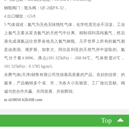
钢瓶阀门：瓶头阀：QF-2或PX-32，
4.出口螺纹：G5/8
5.气体描述：氦气为无色无味惰性气体，化学性质完全不活泼。工业
上氦气主要从富含氦气的天然气中分离、精制得到高纯氦气，然后
液化成液氦运往世界各地充入氦气钢瓶。几乎世界上所有的氦气都
是由美国、俄罗斯、加拿大、阿尔及利亚的天然气井中提取的。氦
气分子量4.0006。沸点(101.325kPa)：-268.94℃。气体密度(0℃，
101.325kPa)：0.1785 kg/m3。
永腾气体(天津)销售有限公司凭借着高质量的产品、良好的信誉、的
服务，产品畅销多个省、市，为各大小实验室、工厂做出贡献。竭
诚与您合作共赢、共同发展、共创辉煌。
m.sl10010.b2b168.com
Top