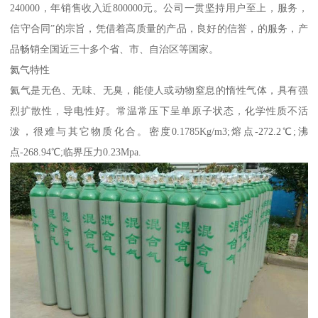
240000，年销售收入近800000元。公司一贯坚持用户至上，服务，
信守合同”的宗旨，凭借着高质量的产品，良好的信誉，的服务，产
品畅销全国近三十多个省、市、自治区等国家。
氦气特性
氦气是无色、无味、无臭，能使人或动物窒息的惰性气体，具有强
烈扩散性，导电性好。常温常压下呈单原子状态，化学性质不活
泼，很难与其它物质化合。密度0.1785Kg/m3;熔点-272.2℃;沸
点-268.94℃;临界压力0.23Mpa.