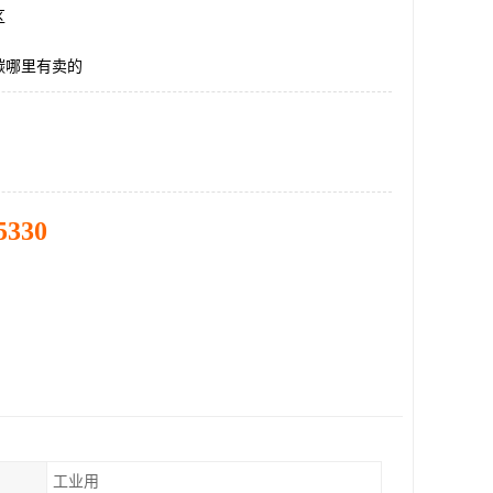
区
碳哪里有卖的
5330
工业用