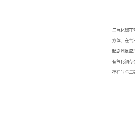
二氧化碳在
方体。在气
起剧烈反应
有氧化铜存
存在时与二