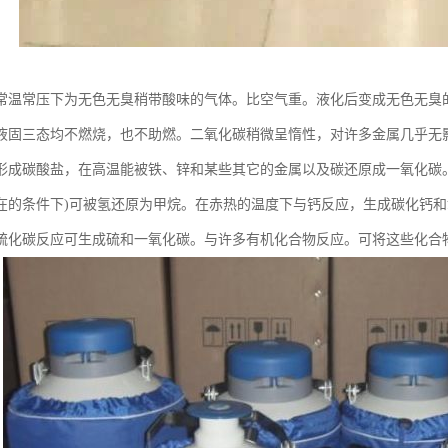
常温常压下为无色无臭稍带酸味的气体。比空气重。液化后变成无色无臭
液固三态均不燃烧，也不助燃。二氧化碳稍微呈惰性，对许多金属几乎无
形成碳酸盐，在高温能被铁、锌和某些其它的金属以及碳还原成一氧化碳。在3
在的条件下)可被氢还原为甲烷。在赤热的温度下与钙反应，生成碳化钙
硫化碳反应可生成硫和一氧化碳。与许多有机化合物反应。可将这些化合