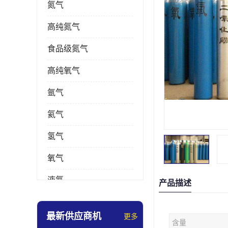
氮气
高纯氮气
食品级氮气
高纯氧气
氩气
氦气
氢气
氧气
液氮
产品描述
乙炔
最新供应商机
更多
含量