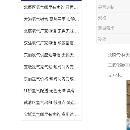
北辰区氢气哪里有卖的 可再生 实验室应用
是否定制
规格
大港氢气销售 高热导率 实验室应用
测量精度
北辰氢气厂家电话 无色无味 凝点为-259
等级
汉沽氢气厂家电话 能源密度高 储存和传输便利
东丽氢气供应站电话 无色无味 储存和传输便利
永腾气体(
二氧化碳C
宝坻氩气充气站 短时间内完成 人员经过培训
立方体。
东丽氩气价格 短时间内完成 物流管理优良
红桥氢气配送 无色无味 具有较低的密度
武清区氢气出租 低凝点 凝点为-259
宝坻氢气哪里有卖的 多用途 可以在空气中上升