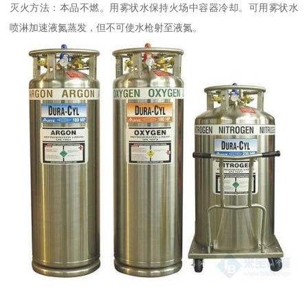
灭火方法：本品不燃。用雾状水保持火场中容器冷却。可用雾状水
喷淋加速液氮蒸发，但不可使水枪射至液氮。