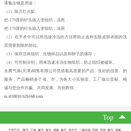
液氮生物及用途：
（1）除灭红火蚁。
把-170度的针头插入变组织，冻死
把-170度的针头插入变组织，冻死
（2）在手术中可以用迅速冷冻的方法帮助止血和去除皮肤表面的浅
层需要割除的部位。
（3）保存活体组织，生物样品以及和卵子的储存；
（4）可作制冷剂，用来迅速冷冻生物组织，防止组织被破坏。
永腾气体(天津)销售有限公司凭借着高质量的产品、良好的信誉、的
服务，产品畅销多个省、市，为各大小实验室、工厂做出贡献。竭
诚与您合作共赢、共同发展、共创辉煌。
m.sl10010.b2b168.com
Top
主营产品：氧气 乙炔 氮气 氩气 液氮 氦气 混合气 二氧化碳 丙烷 甲烷 氨气 液氨