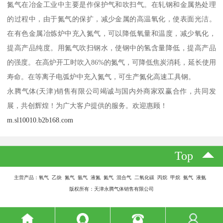
氮气在冶金工业中主要是作保护气和吹扫气。在轧钢和金属热处理
的过程中，由于氮气的保扩，减少金属的高温氧化，使表面光洁。
在有色金属冶炼炉中充入氮气，可以降低氧量和温度，减少氧化，
提高产品纯度。用氮气吹扫钢水，使钢中的氢含量降低，提高产品
的强度。在高炉开工时吹入86%的氮气，可降低焦炭消耗，延长使用
寿命。在等离子电弧炉中充入氮气，可生产氮化高速工具钢。
永腾气体(天津)销售有限公司竭诚与国内外商家双赢合作，共同发
展，共创辉煌！为广大客户提供的服务。欢迎惠顾！
m.sl10010.b2b168.com
Top
主营产品：氧气 乙炔 氮气 氩气 液氮 氦气 混合气 二氧化碳 丙烷 甲烷 氨气 液氨
版权所有：天津永腾气体销售有限公司