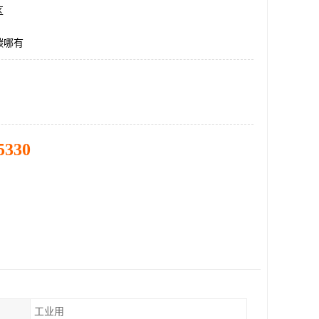
区
碳哪有
5330
工业用