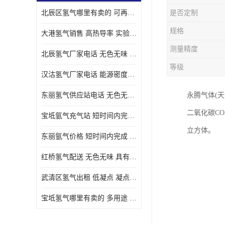
北辰区氢气哪里有卖的 可再生 实验室应用
是否定制
规格
大港氢气销售 高热导率 实验室应用
测量精度
北辰氢气厂家电话 无色无味 凝点为-259
等级
汉沽氢气厂家电话 能源密度高 储存和传输便利
东丽氢气供应站电话 无色无味 储存和传输便利
永腾气体(
二氧化碳C
宝坻氩气充气站 短时间内完成 人员经过培训
立方体。
东丽氩气价格 短时间内完成 物流管理优良
红桥氢气配送 无色无味 具有较低的密度
武清区氢气出租 低凝点 凝点为-259
宝坻氢气哪里有卖的 多用途 可以在空气中上升