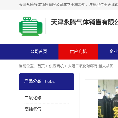
天津永腾气体销售有限
公司首页
供应商机
企业
当前位置：
首页
>
供应商机
> 大港二氧化碳哪有 量大从优
产品分类
Product
二氧化碳
高纯氩气