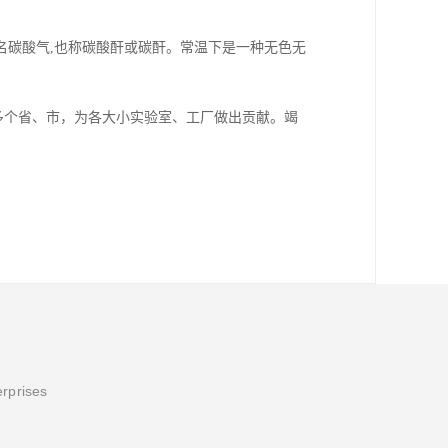
,俗名碳酸气,也称碳酸酐或碳酐。常温下是一种无色无
多个省、市，为各大小实验室、工厂做出贡献。竭
erprises