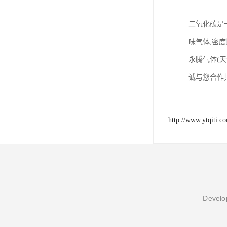
二氧化碳是一
味气体,密
永腾气体(
诚与您合作
http://www.ytqiti.c
Develop