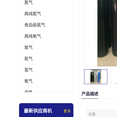
氮气
高纯氮气
食品级氮气
高纯氧气
氩气
氦气
氢气
氧气
液氮
产品描述
乙炔
最新供应商机
更多
含量