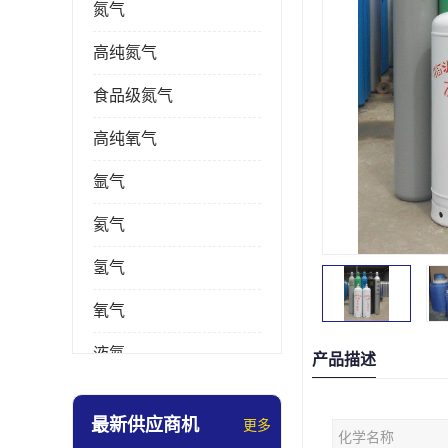
氮气
高纯氮气
食品级氮气
高纯氧气
氩气
氦气
氢气
氧气
液氮
产品描述
乙炔
最新供应商机
更多
化学名称