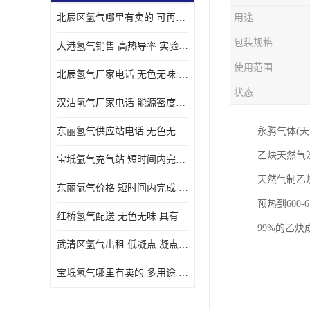
北辰区氢气哪里有卖的 可再生 实验室应用
用途
包装规格
大港氢气销售 高热导率 实验室应用
使用范围
北辰氢气厂家电话 无色无味 凝点为-259
状态
汉沽氢气厂家电话 能源密度高 储存和传输便利
东丽氢气供应站电话 无色无味 储存和传输便利
永腾气体(
乙炔天然气
宝坻氩气充气站 短时间内完成 人员经过培训
天然气制乙
东丽氩气价格 短时间内完成 物流管理优良
预热到600
红桥氢气配送 无色无味 具有较低的密度
99%的乙炔
武清区氢气出租 低凝点 凝点为-259
宝坻氢气哪里有卖的 多用途 可以在空气中上升