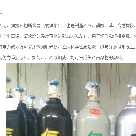
途
照明、焊接及切断金属（氧炔焰），也是制造乙醛、醋酸、苯、合成橡胶
能产生高温，氧炔焰的温度可以达到3200℃左右，用于切割和焊接金属
有电力的地方可以用做照明光源。乙炔化学性质活泼，能与许多试剂发生加
现仍为重要原料。如与、、乙酸加成，均可生成生产高聚物的原料。