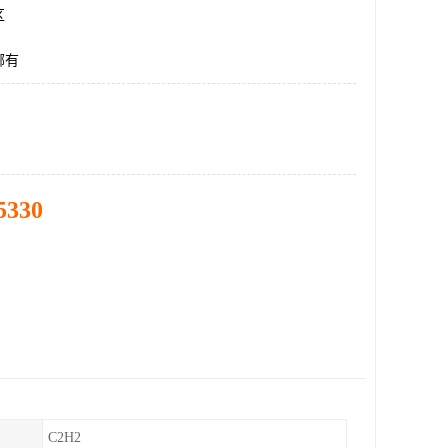
区
哪有
5330
C2H2