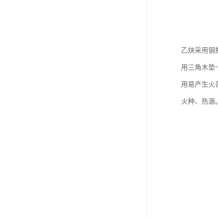
乙炔采用钢
用三角木垫
用易产生火
火种、热源