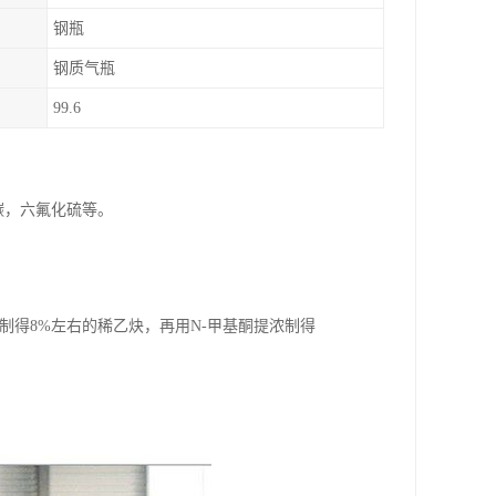
钢瓶
钢质气瓶
99.6
碳，六氟化硫等。
解制得8%左右的稀乙炔，再用N-甲基酮提浓制得