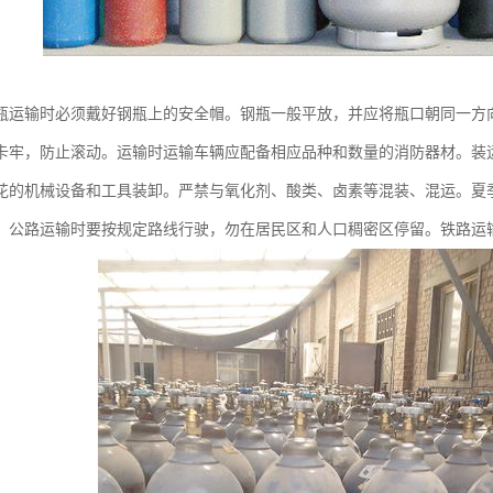
瓶运输时必须戴好钢瓶上的安全帽。钢瓶一般平放，并应将瓶口朝同一方
卡牢，防止滚动。运输时运输车辆应配备相应品种和数量的消防器材。装
花的机械设备和工具装卸。严禁与氧化剂、酸类、卤素等混装、混运。夏
。公路运输时要按规定路线行驶，勿在居民区和人口稠密区停留。铁路运