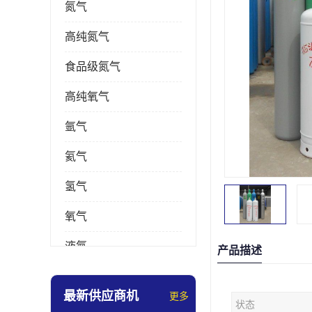
氮气
高纯氮气
食品级氮气
高纯氧气
氩气
氦气
氢气
氧气
液氮
产品描述
乙炔
最新供应商机
更多
状态