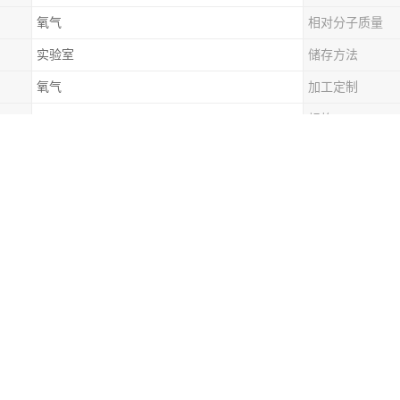
氧气
相对分子质量
实验室
储存方法
氧气
加工定制
99.99%
规格
五金、钣金
津)销售有限公司目前旗下有员工30余人，年产销240000，年销售收入近
，凭借着高质量的产品，良好的信誉，的服务，产品畅销全国近三十多个
置与储存
项：密闭操作。密闭操作，提供良好的自然通风条件。操作人员必须经过
烟。远离易燃、。防止气体泄漏到工作场所空气中。避免与活性金属粉末
和数量的消防器材及泄漏应急处理设备。
项：储存于阴凉、通风的库房。远离火种、热源。库温不宜超过30℃。应