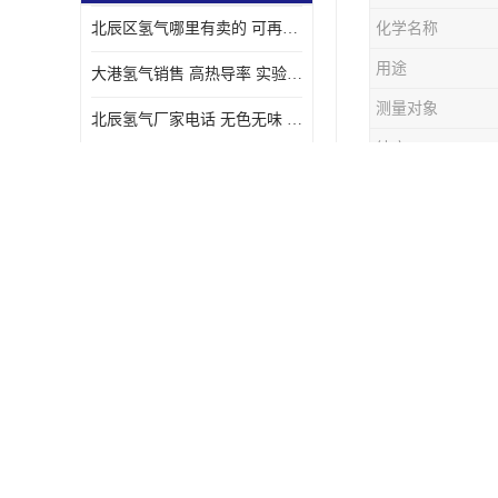
北辰区氢气哪里有卖的 可再生 实验室应用
化学名称
用途
大港氢气销售 高热导率 实验室应用
测量对象
北辰氢气厂家电话 无色无味 凝点为-259
纯度
汉沽氢气厂家电话 能源密度高 储存和传输便利
使用范围
东丽氢气供应站电话 无色无味 储存和传输便利
永腾气体(天
宝坻氩气充气站 短时间内完成 人员经过培训
同”的宗旨
东丽氩气价格 短时间内完成 物流管理优良
氧气操作处
红桥氢气配送 无色无味 具有较低的密度
操作注意事
武清区氢气出租 低凝点 凝点为-259
场所严禁吸
宝坻氢气哪里有卖的 多用途 可以在空气中上升
备相应品种
储存注意事