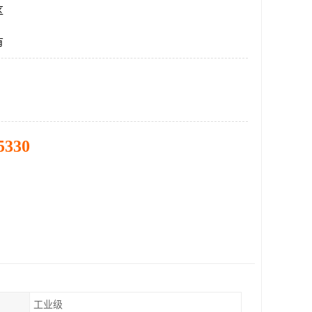
区
有
5330
工业级