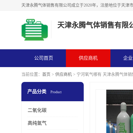
天津永腾气体销售有限
公司首页
供应商机
企业
当前位置：
首页
>
供应商机
> 宁河氧气哪有 天津永腾气体
产品分类
Product
二氧化碳
高纯氩气