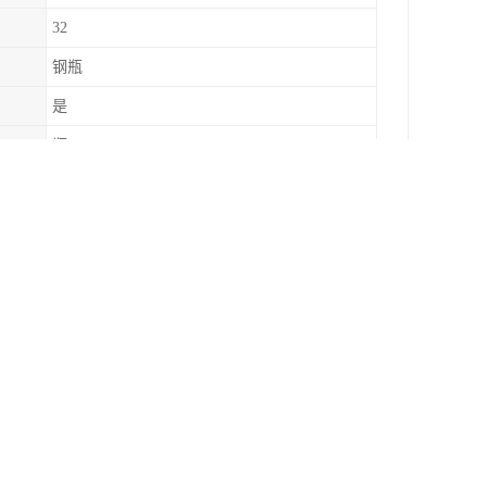
32
钢瓶
是
瓶
800000元。公司一贯坚持用户至上，服务，信守合
省、市、自治区等国家。
培训，严格遵守操作规程。远离火种、热源，工作
接触。搬运时轻装轻卸，防止钢瓶及附件破损。配
与易（可）燃物、活性金属粉末等分开存放，切忌