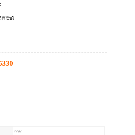
区
里有卖的
5330
99%