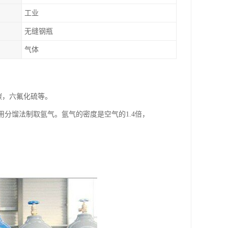
工业
无缝钢瓶
气体
碳，六氟化硫等。
用分馏法制取氩气。氩气的密度是空气的1.4倍，