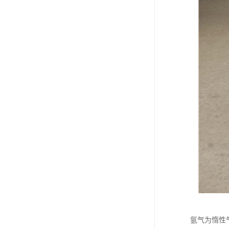
氩气为惰性