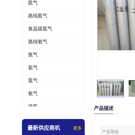
氮气
高纯氮气
食品级氮气
高纯氧气
氩气
氦气
氢气
氧气
液氮
产品描述
乙炔
最新供应商机
更多
产品等级