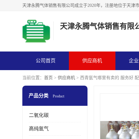
天津永腾气体销售有限
公司首页
供应商机
企业
当前位置：
首页
>
供应商机
> 西青氩气哪里有卖的 服务好 
产品分类
Product
二氧化碳
高纯氩气