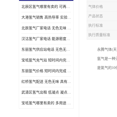
北辰区氢气哪里有卖的 可再生 实验室应用
气体价格
产品状态
大港氢气销售 高热导率 实验室应用
执行标准
北辰氢气厂家电话 无色无味 凝点为-259
执行质量标准
汉沽氢气厂家电话 能源密度高 储存和传输便利
东丽氢气供应站电话 无色无味 储存和传输便利
永腾气体(
氩气是一种
宝坻氩气充气站 短时间内完成 人员经过培训
是氦气的10
东丽氩气价格 短时间内完成 物流管理优良
红桥氢气配送 无色无味 具有较低的密度
武清区氢气出租 低凝点 凝点为-259
宝坻氢气哪里有卖的 多用途 可以在空气中上升