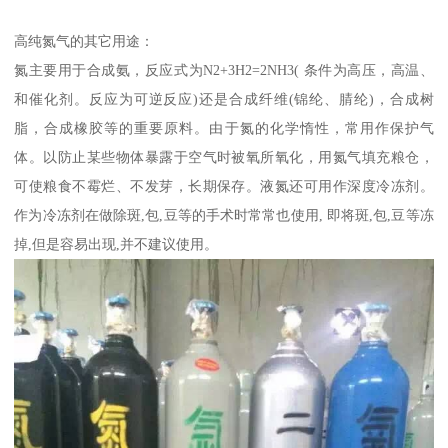
高纯氮气的其它用途：
氮主要用于合成氨，反应式为N2+3H2=2NH3( 条件为高压，高温、
和催化剂。反应为可逆反应)还是合成纤维(锦纶、腈纶)，合成树
脂，合成橡胶等的重要原料。由于氮的化学惰性，常用作保护气
体。以防止某些物体暴露于空气时被氧所氧化，用氮气填充粮仓，
可使粮食不霉烂、不发芽，长期保存。液氮还可用作深度冷冻剂。
作为冷冻剂在做除斑,包,豆等的手术时常常也使用, 即将斑,包,豆等冻
掉,但是容易出现,并不建议使用。