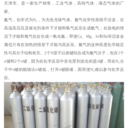
天津市。是一家生产销售，工业气体，高纯气体，液态气体的厂
家。
氮气，化学式为N₂，为无色无味气体。氮气化学性质很不活泼，在
高温高压压及催化剂条件下才能和氢气反应生成氨气；在放电的情
况下才能和氧气化合生成一氧化氮；即使Ca、Mg、Sr和Ba等活泼金
属也只有在加热的情形下才能与其反应。氮气的这种高度化学稳定
性与其分子结构有关。2个N原子以叁键结合成为氮气分子，包含1个
σ键和2个π键，因为在化学反应中首先受到攻击的是π键，而在N₂分
子中π键的能级比σ键低，打开π键困难，因而使N₂难以参与化学反
应。