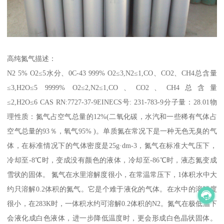
高纯氮气描述：
N2 5% O2≤5水分、0C-43 999% O2≤3,N2≤1,CO、CO2、CH4总含量
≤3,H2O≤5 9999% O2≤2,N2≤1,CO、CO2、CH4总含量
≤2,H2O≤6 CAS RN:7727-37-9EINECS号: 231-783-9分子量：28.01物
理性质：氮气占空气总量的12%(二氧化碳，水汽和一些稀有气体占
空气总量的93％，氧气95% )。单质氮在常况下是一种无色无臭的气
体，在标准情况下的气体密度是25g·dm-3，氮气在标准大气压下，
冷却至-8℃时，变成没有颜色的液体，冷却至-86℃时，液态氮变成
雪状的固体。 氮气在水里溶解度很小，在常温常压下，1体积水中大
约只溶解0.2体积的氮气。它是个难于液化的气体。在水中的溶解度
很小，在283K时，一体积水约可溶解0.2体积的N2。氮气在极低温下
会液化成白色液体，进一步降低温度时，更会形成白色晶状固体。