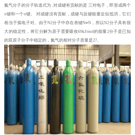
氮气分子的分子轨道式为 ,对成键有贡献的是 三对电子，即形成两个
π键和一个σ键。 对成键没有贡献，成键与反键能量近似抵消，它们
相当于孤电子对。由于N2分子中存在叁键N≡N，所以N2分子具有很
大的稳定性，将它分解为原子需要吸收69kJ/mol的能量2分子是已知
的双原子分子中稳定的，氮气的相对分子质量是27。