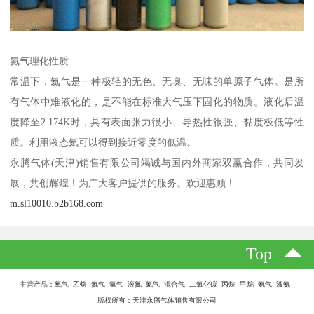
氦气理化性质
常温下，氦气是一种极轻的无色、无臭、无味的单原子气体。是所
有气体中难液化的，是不能在标准大气压下固化的物质。液化后温
度降至2.174K时，具有表面张力很小、导热性很强、黏度极低等性
质。利用液态氦可以得到接近零度的低温。
永腾气体(天津)销售有限公司竭诚与国内外商家双赢合作，共同发
展，共创辉煌！为广大客户提供的服务。欢迎惠顾！
m.sl10010.b2b168.com
Top
主营产品：氧气 乙炔 氮气 氩气 液氮 氦气 混合气 二氧化碳 丙烷 甲烷 氨气 液氨
版权所有：天津永腾气体销售有限公司