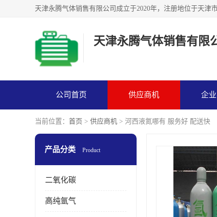
天津永腾气体销售有限
公司首页
供应商机
企业
当前位置：
首页
>
供应商机
> 河西液氮哪有 服务好 配送快
产品分类
Product
二氧化碳
高纯氩气