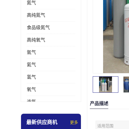
氮气
高纯氮气
食品级氮气
高纯氧气
氩气
氦气
氢气
氧气
液氮
产品描述
乙炔
最新供应商机
更多
适用范围