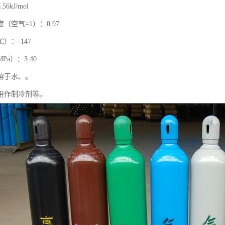
6kJ/mol
（空气=1）：0.97
）：-147
a）：3.40
溶于水、。
用作制冷剂等。