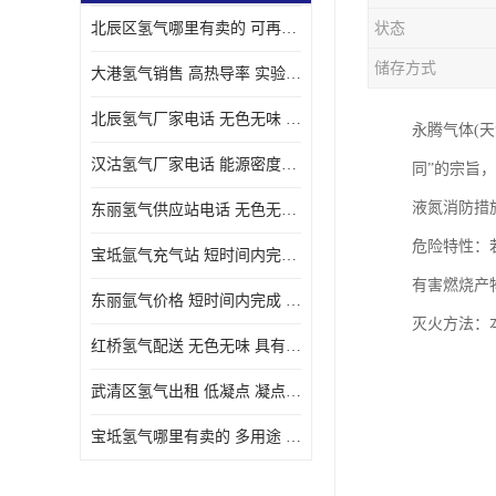
北辰区氢气哪里有卖的 可再生 实验室应用
状态
储存方式
大港氢气销售 高热导率 实验室应用
北辰氢气厂家电话 无色无味 凝点为-259
永腾气体(天
汉沽氢气厂家电话 能源密度高 储存和传输便利
同”的宗旨
液氮消防措
东丽氢气供应站电话 无色无味 储存和传输便利
危险特性：
宝坻氩气充气站 短时间内完成 人员经过培训
有害燃烧产
东丽氩气价格 短时间内完成 物流管理优良
灭火方法：
红桥氢气配送 无色无味 具有较低的密度
武清区氢气出租 低凝点 凝点为-259
宝坻氢气哪里有卖的 多用途 可以在空气中上升