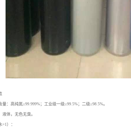
性
：高纯氮≥99.999%；工业级一级≥99.5%；二级≥98.5%。
：液体，无色无臭。
水=1）：