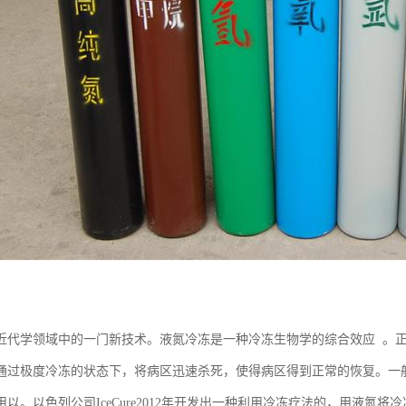
近代学领域中的一门新技术。液氮冷冻是一种冷冻生物学的综合效应 。
通过极度冷冻的状态下，将病区迅速杀死，使得病区得到正常的恢复。一
用以。以色列公司IceCure2012年开发出一种利用冷冻疗法的，用液氮