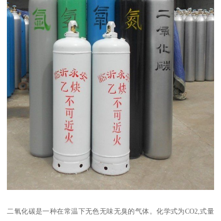
二氧化碳是一种在常温下无色无味无臭的气体。化学式为CO2,式量