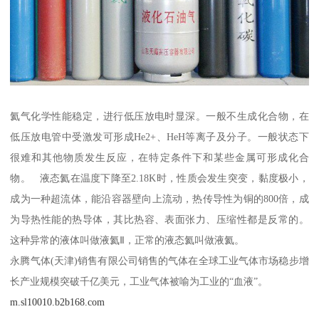
氦气化学性能稳定，进行低压放电时显深。一般不生成化合物，在
低压放电管中受激发可形成He2+、HeH等离子及分子。一般状态下
很难和其他物质发生反应，在特定条件下和某些金属可形成化合
物。 液态氦在温度下降至2.18K时，性质会发生突变，黏度极小，
成为一种超流体，能沿容器壁向上流动，热传导性为铜的800倍，成
为导热性能的热导体，其比热容、表面张力、压缩性都是反常的。
这种异常的液体叫做液氦Ⅱ，正常的液态氦叫做液氦。
永腾气体(天津)销售有限公司销售的气体在全球工业气体市场稳步增
长产业规模突破千亿美元，工业气体被喻为工业的“血液”。
m.sl10010.b2b168.com